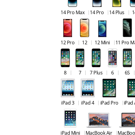
14 Pro Max
14 Pro
14 Plus
1
12 Pro
12
12 Mini
11 Pro M
8
7
7 Plus
6
6S
iPad 3
iPad 4
iPad Pro
iPad 
iPad Mini
MacBook Air
MacBoo