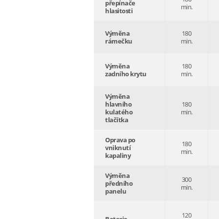
přepínače
min.
hlasitosti
Výměna
180
rámečku
min.
Výměna
180
zadního krytu
min.
Výměna
hlavního
180
kulatého
min.
tlačítka
Oprava po
180
vniknutí
min.
kapaliny
Výměna
300
předního
min.
panelu
120