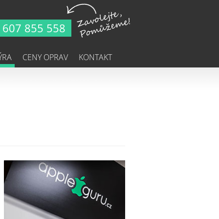
607 855 558
ÝRA
CENY OPRAV
KONTAKT