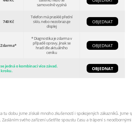
440 Kč
baterie, nebo se
OBJEDNAT
samovolně vypíná
Telefon má prasklé přední
740 Kč
sklo, nebo nezobrazuje
OBJEDNAT
displej
* Diagnostika je zdarma v
případě opravy, jinak se
Zdarma*
OBJEDNAT
hradí dle aktuálního
ceníku
e jedná o kombinaci více závad.
OBJEDNAT
 kroku.
za tu dobu jsme získali mnoho zkušeností i spokojených zákazníků. Jsme s
. Zasláním svého zařízení ušetříte spoustu času a trápení s neodbornými 