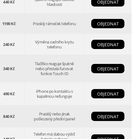
440 Kč
OBJEDNAT
hlasitosti
1190 Kč
Prasklý rámeček telefonu
OBJEDNAT
Výměna zadního krytu
240 Kč
OBJEDNAT
telefonu
Tlačítko reaguje špatně
340 Kč
nebo přestala funovat
OBJEDNAT
funkce Touch ID
iPhone po kontaktu s
490 Kč
OBJEDNAT
kapalinou nefunguje
Prasklý nebo jinak
840 Kč
OBJEDNAT
poškozený přední panel
Telefon má slabou výdrž