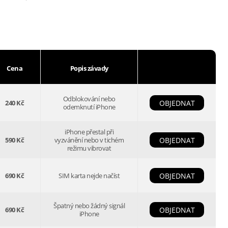
Cena
Popis závady
Odblokování nebo
240 Kč
OBJEDNAT
odemknutí iPhone
iPhone přestal při
590 Kč
vyzvánění nebo v tichém
OBJEDNAT
režimu vibrovat
690 Kč
SIM karta nejde načíst
OBJEDNAT
Špatný nebo žádný signál
690 Kč
OBJEDNAT
iPhone