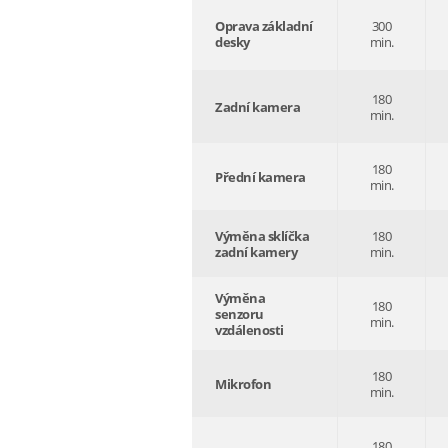
Oprava základní
300
desky
min.
180
Zadní kamera
min.
180
Přední kamera
min.
Výměna sklíčka
180
zadní kamery
min.
Výměna
180
senzoru
min.
vzdálenosti
180
Mikrofon
min.
180