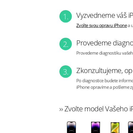
Vyzvedneme váš iP
1.
Zvolte svou opravu iPhone
a u
Provedeme diagno
2.
Provedeme diagnostiku vaše
Zkonzultujeme, op
3.
Po diagnostice budete inform
iPhone opravíme a pošleme z
›› Zvolte model Vašeho