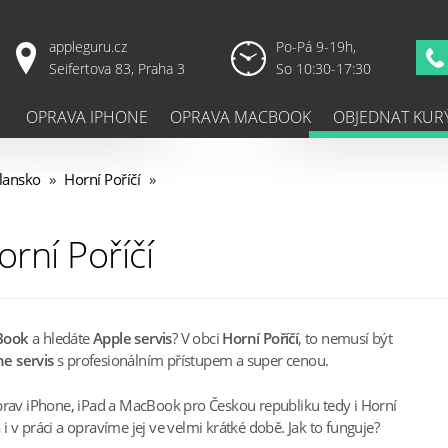
appleguru.cz
Po-Pá 9-19h,
Seifertova 83, Praha 3
So 10:30-17:30
OPRAVA IPHONE
OPRAVA MACBOOK
OBJEDNAT KUR
lansko
»
Horní Poříčí
»
rní Poříčí
Book
a hledáte
Apple servis
? V obci
Horní Poříčí
, to nemusí být
e servis
s profesionálním přístupem a super cenou.
prav iPhone, iPad a MacBook pro Českou republiku tedy i Horní
 v práci a opravíme jej ve velmi krátké době. Jak to funguje?