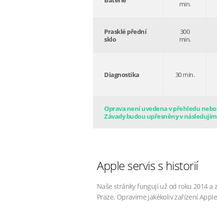
Baterie
min.
Prasklé přední
300
sklo
min.
Diagnostika
30 min.
Oprava není uvedena v přehledu nebo s
Závady budou upřesněny v následujím
Apple servis s historií
Naše stránky fungují už od roku 2014 a 
Praze. Opravíme jakékoliv zařízení Apple