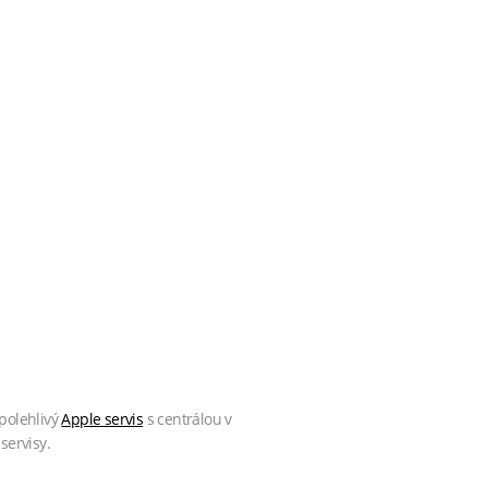
polehlivý
Apple servis
s centrálou v
servisy.