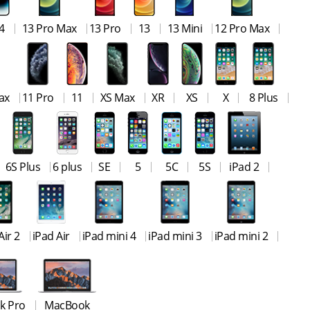
4
13 Pro Max
13 Pro
13
13 Mini
12 Pro Max
ax
11 Pro
11
XS Max
XR
XS
X
8 Plus
6S Plus
6 plus
SE
5
5C
5S
iPad 2
Air 2
iPad Air
iPad mini 4
iPad mini 3
iPad mini 2
k Pro
MacBook