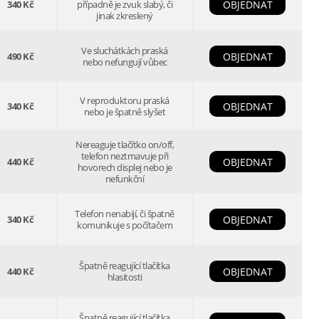
340 Kč
případně je zvuk slabý, či
OBJEDNAT
jinak zkreslený
Ve sluchátkách praská
490 Kč
OBJEDNAT
nebo nefungují vůbec
V reproduktoru praská
340 Kč
OBJEDNAT
nebo je špatně slyšet
Nereaguje tlačítko on/off,
telefon neztmavuje při
440 Kč
OBJEDNAT
hovorech displej nebo je
nefunkční
Telefon nenabijí, či špatně
340 Kč
OBJEDNAT
komunikuje s počítačem
Špatně reagující tlačítka
440 Kč
OBJEDNAT
hlasitosti
Špatně reagující tlačítka