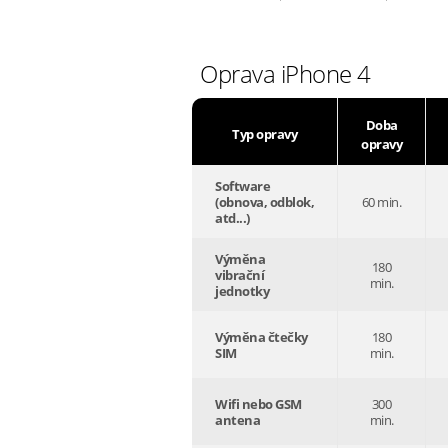
Oprava iPhone 4
Doba
Typ opravy
opravy
Software
(obnova, odblok,
60 min.
atd...)
Výměna
180
vibrační
min.
jednotky
Výměna čtečky
180
SIM
min.
Wifi nebo GSM
300
antena
min.