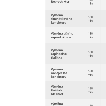
Reproduktor
min.
Výměna
180
sluchátkového
min.
konektoru
Výměna ušního
180
reproduktoru
min.
Výměna
180
zapínacího
min.
tlačítka
Výměna
180
napájecího
min.
konektoru
Výměna
180
tlačítek
min.
hlasitosti
Výměna
180