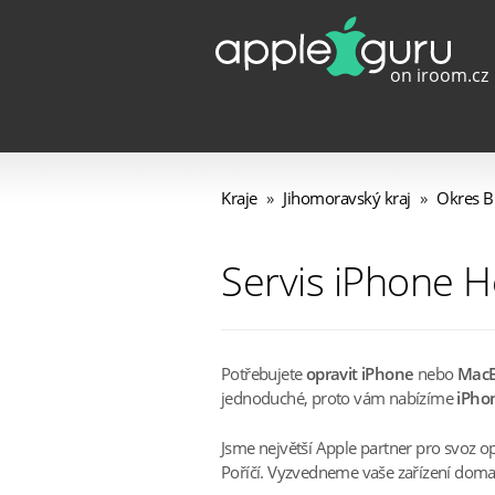
Kraje
»
Jihomoravský kraj
»
Okres B
Servis iPhone Ho
Potřebujete
opravit iPhone
nebo
Mac
jednoduché, proto vám nabízíme
iPhon
Jsme největší Apple partner pro svoz o
Poříčí. Vyzvedneme vaše zařízení doma i