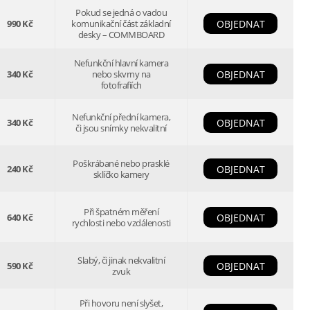
Pokud se jedná o vadou
990 Kč
komunikační část základní
OBJEDNAT
desky – COMMBOARD
Nefunkční hlavní kamera
340 Kč
nebo skvrny na
OBJEDNAT
fotofrafiích
Nefunkční přední kamera,
340 Kč
OBJEDNAT
či jsou snímky nekvalitní
Poškrábané nebo prasklé
240 Kč
OBJEDNAT
sklíčko kamery
Při špatném měření
640 Kč
OBJEDNAT
rychlosti nebo vzdálenosti
Slabý, či jinak nekvalitní
590 Kč
OBJEDNAT
zvuk
Při hovoru není slyšet,