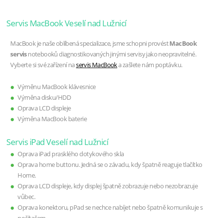
Servis MacBook Veselí nad Lužnicí
MacBook je naše oblíbená specializace, jsme schopni provést
MacBook
servis
notebooků diagnostikovaných jinými servisy jako neopravitelné.
Vyberte si své zařízení na
servis MacBook
a zašlete nám poptávku.
Výměnu MacBook klávesnice
Výměna disku/HDD
Oprava LCD displeje
Výměna MacBook baterie
Servis iPad Veselí nad Lužnicí
Oprava iPad prasklého dotykového skla
Oprava home buttonu. Jedná se o závadu, kdy špatně reaguje tlačítko
Home.
Oprava LCD displeje, kdy displej špatně zobrazuje nebo nezobrazuje
vůbec.
Oprava konektoru, pPad se nechce nabíjet nebo špatně komunikuje s