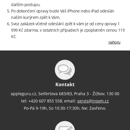
dalším postupu.
Po dokončení opravy bude Váš iPhone nebo iPad odeslán
naším kurýrem zpět k Vám.
Svoz zakázek včetně odeslání zpět k vám je od ceny opravy 1
999 Kč zdarma, v ostatních případech je zpoplatněn cenou 119
Kč.
nahoru
Kontakt
appleguru.cz, Seifertova 683/83, Praha 3 - Žižkov, 130 00
tel: +420 607 855 558, email:
servis@iroom.cz
Po-Pá 9-19h, So 10:30-17:30h, Ne: Zavřeno.