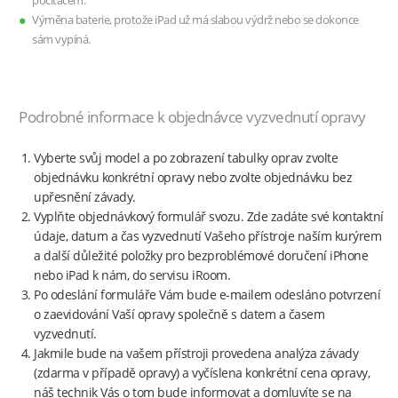
počítačem.
Výměna baterie, protože iPad už má slabou výdrž nebo se dokonce
sám vypíná.
Podrobné informace k objednávce vyzvednutí opravy
Vyberte svůj model a po zobrazení tabulky oprav zvolte
objednávku konkrétní opravy nebo zvolte objednávku bez
upřesnění závady.
Vyplňte objednávkový formulář svozu. Zde zadáte své kontaktní
údaje, datum a čas vyzvednutí Vašeho přístroje naším kurýrem
a další důležité položky pro bezproblémové doručení iPhone
nebo iPad k nám, do servisu iRoom.
Po odeslání formuláře Vám bude e-mailem odesláno potvrzení
o zaevidování Vaší opravy společně s datem a časem
vyzvednutí.
Jakmile bude na vašem přístroji provedena analýza závady
(zdarma v případě opravy) a vyčíslena konkrétní cena opravy,
náš technik Vás o tom bude informovat a domluvíte se na