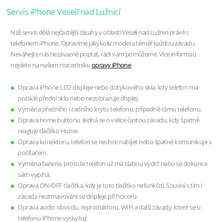
Servis iPhone Veselí nad Lužnicí
Náš servis dělá nejčastější zásahy v oblasti Veselí nad Lužnicí právě s
telefonem iPhone. Opravíme jakýkoliv model a téměř každou závadu.
Neváhejte nás nezávazně poptat, rádi vám pomůžeme. Více informací
nejdete na našem rozcestníku
opravy iPhone
.
Oprava iPhone LCD displeje nebo dotykového skla, kdy telefon má
prasklé přední sklo nebo nezobrazuje displej.
Výměna předního i zadního krytu telefonu, případně rámu telefonu.
Oprava home buttonu. Jedná se o velice častou závadu, kdy špatně
reaguje tlačítko Home.
Oprava konektoru, telefon se nechce nabíjet nebo špatně komunikuje s
počítačem.
Výměna baterie, protože telefon už má slabou výdrž nebo se dokonce
sám vypíná.
Oprava ON/OFF tlačítka, kdy je toto tlačítko nefunkční. Souvisí s tím i
závada neztmavování se displeje při hovoru.
Oprava audio obvodu, reproduktoru, WIFI a další závady, které se u
telefonu iPhone vyskytují