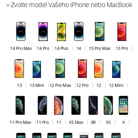
›› Zvolte model Vašeho iPhone nebo MacBook
14 Pro Max
14 Pro
14 Plus
14
13 Pro Max
13 Pro
13
13 Mini
12 Pro Max
12 Pro
12
12 Mini
11 Pro Max
11 Pro
11
XS Max
XR
XS
X