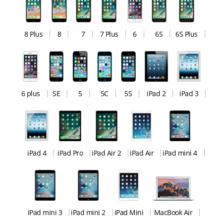
8 Plus
8
7
7 Plus
6
6S
6S Plus
6 plus
SE
5
5C
5S
iPad 2
iPad 3
iPad 4
iPad Pro
iPad Air 2
iPad Air
iPad mini 4
iPad mini 3
iPad mini 2
iPad Mini
MacBook Air