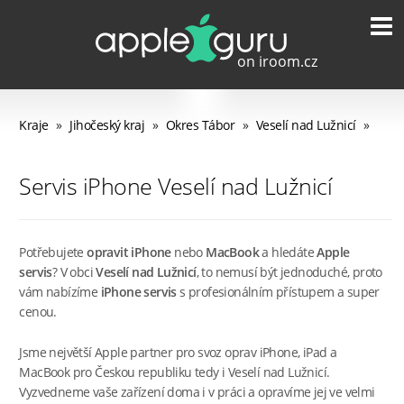
Kraje
»
Jihočeský kraj
»
Okres Tábor
»
Veselí nad Lužnicí
»
Servis iPhone Veselí nad Lužnicí
Potřebujete
opravit iPhone
nebo
MacBook
a hledáte
Apple
servis
? V obci
Veselí nad Lužnicí
, to nemusí být jednoduché, proto
vám nabízíme
iPhone servis
s profesionálním přístupem a super
cenou.
Jsme největší Apple partner pro svoz oprav iPhone, iPad a
MacBook pro Českou republiku tedy i Veselí nad Lužnicí.
Vyzvedneme vaše zařízení doma i v práci a opravíme jej ve velmi