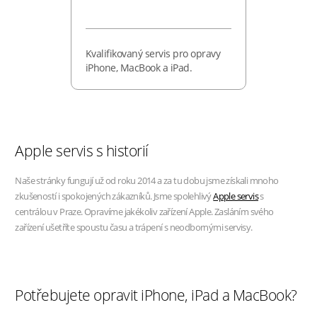
Kvalifikovaný servis pro opravy
iPhone, MacBook a iPad.
Apple servis s historií
Naše stránky fungují už od roku 2014 a za tu dobu jsme získali mnoho
zkušeností i spokojených zákazníků. Jsme spolehlivý
Apple servis
s
centrálou v Praze. Opravíme jakékoliv zařízení Apple. Zasláním svého
zařízení ušetříte spoustu času a trápení s neodbornými servisy.
Potřebujete opravit iPhone, iPad a MacBook?