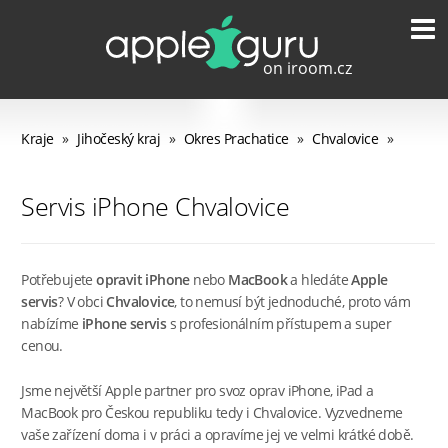
Kraje
»
Jihočeský kraj
»
Okres Prachatice
»
Chvalovice
»
Servis iPhone Chvalovice
Potřebujete
opravit iPhone
nebo
MacBook
a hledáte
Apple
servis
? V obci
Chvalovice
, to nemusí být jednoduché, proto vám
nabízíme
iPhone servis
s profesionálním přístupem a super
cenou.
Jsme největší Apple partner pro svoz oprav iPhone, iPad a
MacBook pro Českou republiku tedy i Chvalovice. Vyzvedneme
vaše zařízení doma i v práci a opravíme jej ve velmi krátké době.