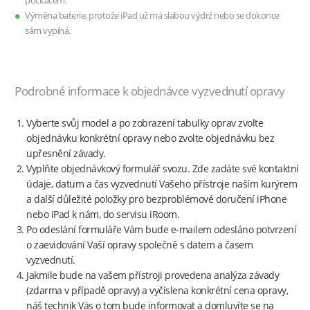
počítačem.
Výměna baterie, protože iPad už má slabou výdrž nebo se dokonce
sám vypíná.
Podrobné informace k objednávce vyzvednutí opravy
Vyberte svůj model a po zobrazení tabulky oprav zvolte
objednávku konkrétní opravy nebo zvolte objednávku bez
upřesnění závady.
Vyplňte objednávkový formulář svozu. Zde zadáte své kontaktní
údaje, datum a čas vyzvednutí Vašeho přístroje naším kurýrem
a další důležité položky pro bezproblémové doručení iPhone
nebo iPad k nám, do servisu iRoom.
Po odeslání formuláře Vám bude e-mailem odesláno potvrzení
o zaevidování Vaší opravy společně s datem a časem
vyzvednutí.
Jakmile bude na vašem přístroji provedena analýza závady
(zdarma v případě opravy) a vyčíslena konkrétní cena opravy,
náš technik Vás o tom bude informovat a domluvíte se na