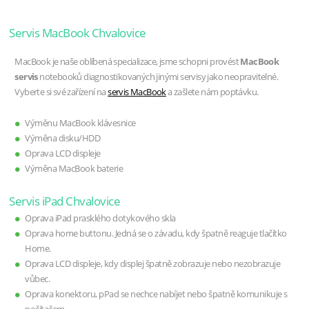
Servis MacBook Chvalovice
MacBook je naše oblíbená specializace, jsme schopni provést
MacBook
servis
notebooků diagnostikovaných jinými servisy jako neopravitelné.
Vyberte si své zařízení na
servis MacBook
a zašlete nám poptávku.
Výměnu MacBook klávesnice
Výměna disku/HDD
Oprava LCD displeje
Výměna MacBook baterie
Servis iPad Chvalovice
Oprava iPad prasklého dotykového skla
Oprava home buttonu. Jedná se o závadu, kdy špatně reaguje tlačítko
Home.
Oprava LCD displeje, kdy displej špatně zobrazuje nebo nezobrazuje
vůbec.
Oprava konektoru, pPad se nechce nabíjet nebo špatně komunikuje s