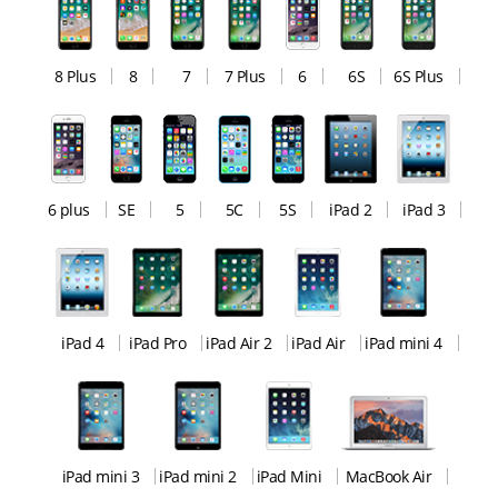
8 Plus
8
7
7 Plus
6
6S
6S Plus
6 plus
SE
5
5C
5S
iPad 2
iPad 3
iPad 4
iPad Pro
iPad Air 2
iPad Air
iPad mini 4
iPad mini 3
iPad mini 2
iPad Mini
MacBook Air