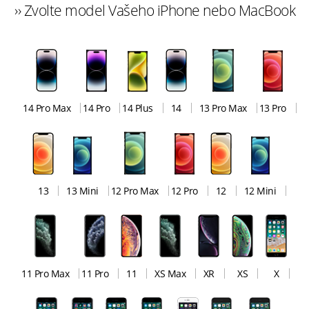
›› Zvolte model Vašeho iPhone nebo MacBook
14 Pro Max
14 Pro
14 Plus
14
13 Pro Max
13 Pro
13
13 Mini
12 Pro Max
12 Pro
12
12 Mini
11 Pro Max
11 Pro
11
XS Max
XR
XS
X