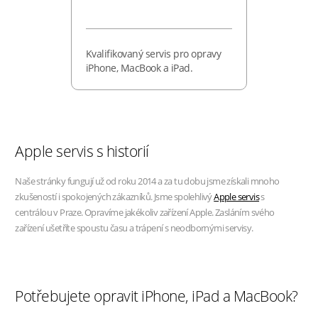
Kvalifikovaný servis pro opravy
iPhone, MacBook a iPad.
Apple servis s historií
Naše stránky fungují už od roku 2014 a za tu dobu jsme získali mnoho
zkušeností i spokojených zákazníků. Jsme spolehlivý
Apple servis
s
centrálou v Praze. Opravíme jakékoliv zařízení Apple. Zasláním svého
zařízení ušetříte spoustu času a trápení s neodbornými servisy.
Potřebujete opravit iPhone, iPad a MacBook?