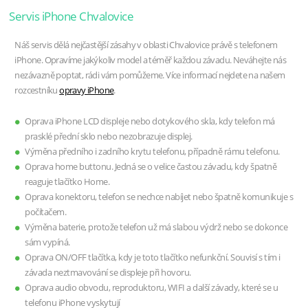
Servis iPhone Chvalovice
Náš servis dělá nejčastější zásahy v oblasti Chvalovice právě s telefonem
iPhone. Opravíme jakýkoliv model a téměř každou závadu. Neváhejte nás
nezávazně poptat, rádi vám pomůžeme. Více informací nejdete na našem
rozcestníku
opravy iPhone
.
Oprava iPhone LCD displeje nebo dotykového skla, kdy telefon má
prasklé přední sklo nebo nezobrazuje displej.
Výměna předního i zadního krytu telefonu, případně rámu telefonu.
Oprava home buttonu. Jedná se o velice častou závadu, kdy špatně
reaguje tlačítko Home.
Oprava konektoru, telefon se nechce nabíjet nebo špatně komunikuje s
počítačem.
Výměna baterie, protože telefon už má slabou výdrž nebo se dokonce
sám vypíná.
Oprava ON/OFF tlačítka, kdy je toto tlačítko nefunkční. Souvisí s tím i
závada neztmavování se displeje při hovoru.
Oprava audio obvodu, reproduktoru, WIFI a další závady, které se u
telefonu iPhone vyskytují