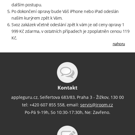
dalším postupu.
Po dokončení opravy bude Váš iPhone nebo iPad odeslán
naším kurýrem zpět k Vám.
Svoz zakázek včetně odeslání zpět k vám je od ceny opravy 1
999 Kč zdarma, v ostatních případech je zpoplatněn cenou 119
Kč.
nahoru
Kontakt
appleguru.cz, Seifertova 683/83, Praha 3 - Žižkov, 130 00
tel: +420 607 855 558, email:
servis@iroom.cz
Po-Pá 9-19h, So 10:30-17:30h, Ne: Zavřeno.