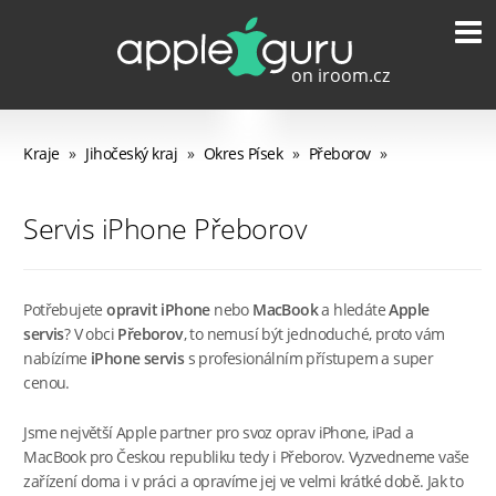
Kraje
»
Jihočeský kraj
»
Okres Písek
»
Přeborov
»
Servis iPhone Přeborov
Potřebujete
opravit iPhone
nebo
MacBook
a hledáte
Apple
servis
? V obci
Přeborov
, to nemusí být jednoduché, proto vám
nabízíme
iPhone servis
s profesionálním přístupem a super
cenou.
Jsme největší Apple partner pro svoz oprav iPhone, iPad a
MacBook pro Českou republiku tedy i Přeborov. Vyzvedneme vaše
zařízení doma i v práci a opravíme jej ve velmi krátké době. Jak to