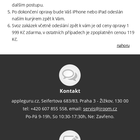
dalším postupu.
Po dokončení opravy bude Váš iPhone nebo iPad odeslán
naším kurýrem zpět k Vám.
Svoz zakázek včetně odeslání zpět k vám je od ceny opravy 1
999 Kč zdarma, v ostatních případech je zpoplatněn cenou 119
Kč.
nahoru
Kontakt
appleguru.cz, Seifertova 683/83, Praha 3 - Žižkov, 130 00
tel: +420 607 855 558, email:
servis@iroom.cz
Po-Pá 9-19h, So 10:30-17:30h, Ne: Zavřeno.