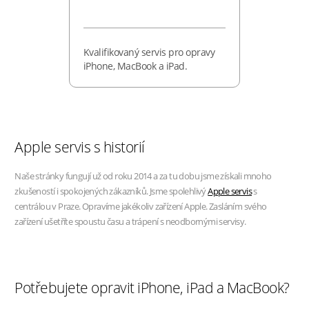
Kvalifikovaný servis pro opravy
iPhone, MacBook a iPad.
Apple servis s historií
Naše stránky fungují už od roku 2014 a za tu dobu jsme získali mnoho
zkušeností i spokojených zákazníků. Jsme spolehlivý
Apple servis
s
centrálou v Praze. Opravíme jakékoliv zařízení Apple. Zasláním svého
zařízení ušetříte spoustu času a trápení s neodbornými servisy.
Potřebujete opravit iPhone, iPad a MacBook?