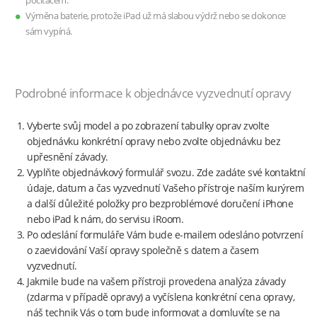
počítačem.
Výměna baterie, protože iPad už má slabou výdrž nebo se dokonce
sám vypíná.
Podrobné informace k objednávce vyzvednutí opravy
Vyberte svůj model a po zobrazení tabulky oprav zvolte
objednávku konkrétní opravy nebo zvolte objednávku bez
upřesnění závady.
Vyplňte objednávkový formulář svozu. Zde zadáte své kontaktní
údaje, datum a čas vyzvednutí Vašeho přístroje naším kurýrem
a další důležité položky pro bezproblémové doručení iPhone
nebo iPad k nám, do servisu iRoom.
Po odeslání formuláře Vám bude e-mailem odesláno potvrzení
o zaevidování Vaší opravy společně s datem a časem
vyzvednutí.
Jakmile bude na vašem přístroji provedena analýza závady
(zdarma v případě opravy) a vyčíslena konkrétní cena opravy,
náš technik Vás o tom bude informovat a domluvíte se na