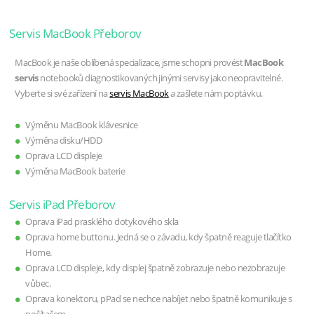
Servis MacBook Přeborov
MacBook je naše oblíbená specializace, jsme schopni provést
MacBook
servis
notebooků diagnostikovaných jinými servisy jako neopravitelné.
Vyberte si své zařízení na
servis MacBook
a zašlete nám poptávku.
Výměnu MacBook klávesnice
Výměna disku/HDD
Oprava LCD displeje
Výměna MacBook baterie
Servis iPad Přeborov
Oprava iPad prasklého dotykového skla
Oprava home buttonu. Jedná se o závadu, kdy špatně reaguje tlačítko
Home.
Oprava LCD displeje, kdy displej špatně zobrazuje nebo nezobrazuje
vůbec.
Oprava konektoru, pPad se nechce nabíjet nebo špatně komunikuje s