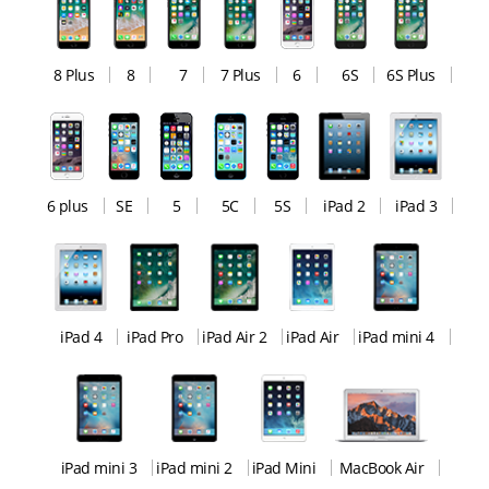
8 Plus
8
7
7 Plus
6
6S
6S Plus
6 plus
SE
5
5C
5S
iPad 2
iPad 3
iPad 4
iPad Pro
iPad Air 2
iPad Air
iPad mini 4
iPad mini 3
iPad mini 2
iPad Mini
MacBook Air