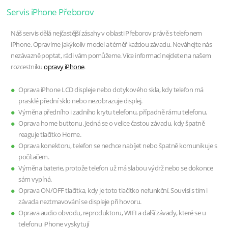
Servis iPhone Přeborov
Náš servis dělá nejčastější zásahy v oblasti Přeborov právě s telefonem
iPhone. Opravíme jakýkoliv model a téměř každou závadu. Neváhejte nás
nezávazně poptat, rádi vám pomůžeme. Více informací nejdete na našem
rozcestníku
opravy iPhone
.
Oprava iPhone LCD displeje nebo dotykového skla, kdy telefon má
prasklé přední sklo nebo nezobrazuje displej.
Výměna předního i zadního krytu telefonu, případně rámu telefonu.
Oprava home buttonu. Jedná se o velice častou závadu, kdy špatně
reaguje tlačítko Home.
Oprava konektoru, telefon se nechce nabíjet nebo špatně komunikuje s
počítačem.
Výměna baterie, protože telefon už má slabou výdrž nebo se dokonce
sám vypíná.
Oprava ON/OFF tlačítka, kdy je toto tlačítko nefunkční. Souvisí s tím i
závada neztmavování se displeje při hovoru.
Oprava audio obvodu, reproduktoru, WIFI a další závady, které se u
telefonu iPhone vyskytují