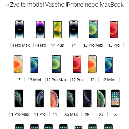
›› Zvolte model Vašeho iPhone nebo MacBook
14 Pro Max
14 Pro
14 Plus
14
13 Pro Max
13 Pro
13
13 Mini
12 Pro Max
12 Pro
12
12 Mini
11 Pro Max
11 Pro
11
XS Max
XR
XS
X