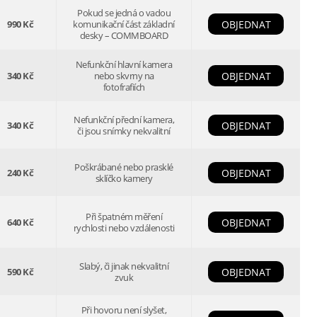
Pokud se jedná o vadou
990 Kč
komunikační část základní
OBJEDNAT
desky – COMMBOARD
Nefunkční hlavní kamera
340 Kč
nebo skvrny na
OBJEDNAT
fotofrafiích
Nefunkční přední kamera,
340 Kč
OBJEDNAT
či jsou snímky nekvalitní
Poškrábané nebo prasklé
240 Kč
OBJEDNAT
sklíčko kamery
Při špatném měření
640 Kč
OBJEDNAT
rychlosti nebo vzdálenosti
Slabý, či jinak nekvalitní
590 Kč
OBJEDNAT
zvuk
Při hovoru není slyšet,