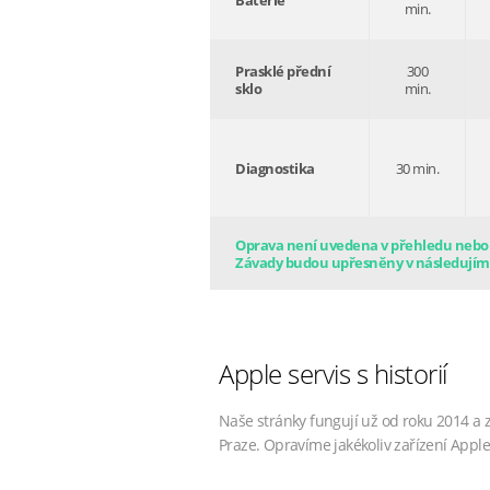
Baterie
min.
Prasklé přední
300
sklo
min.
Diagnostika
30 min.
Oprava není uvedena v přehledu nebo s
Závady budou upřesněny v následujím
Apple servis s historií
Naše stránky fungují už od roku 2014 a 
Praze. Opravíme jakékoliv zařízení Apple