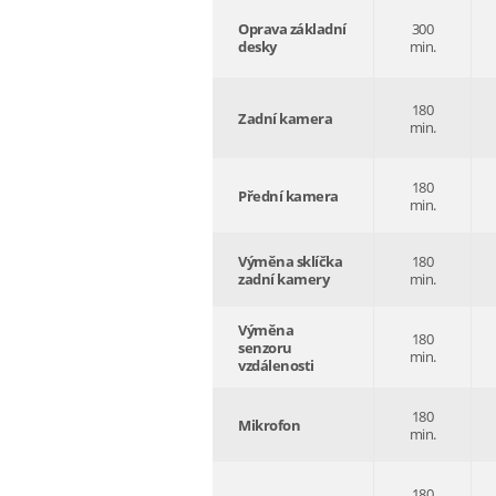
Oprava základní
300
desky
min.
180
Zadní kamera
min.
180
Přední kamera
min.
Výměna sklíčka
180
zadní kamery
min.
Výměna
180
senzoru
min.
vzdálenosti
180
Mikrofon
min.
180