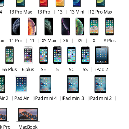
4
13 Pro Max
13 Pro
13
13 Mini
12 Pro Max
ax
11 Pro
11
XS Max
XR
XS
X
8 Plus
6S Plus
6 plus
SE
5
5C
5S
iPad 2
Air 2
iPad Air
iPad mini 4
iPad mini 3
iPad mini 2
k Pro
MacBook