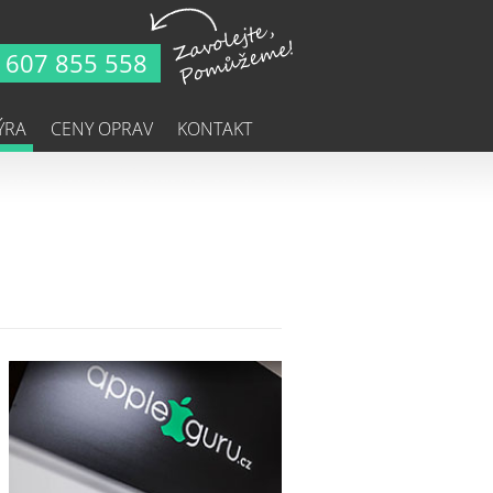
607 855 558
ÝRA
CENY OPRAV
KONTAKT