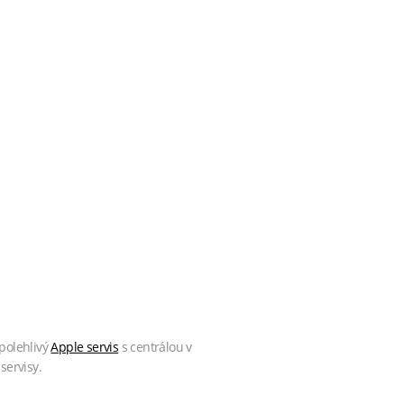
polehlivý
Apple servis
s centrálou v
servisy.