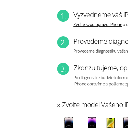
Vyzvedneme váš iP
1.
Zvolte svou opravu iPhone
a u
Provedeme diagno
2.
Provedeme diagnostiku vaše
Zkonzultujeme, op
3.
Po diagnostice budete inform
iPhone opravíme a pošleme z
›› Zvolte model Vašeho