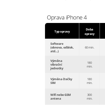
Oprava iPhone 4
Doba
Typ opravy
opravy
Software
(obnova, odblok,
60 min.
atd...)
Výměna
180
vibrační
min.
jednotky
Výměna čtečky
180
SIM
min.
Wifi nebo GSM
300
antena
min.