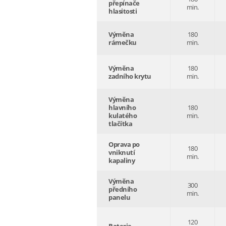
přepínače
min.
hlasitosti
Výměna
180
rámečku
min.
Výměna
180
zadního krytu
min.
Výměna
hlavního
180
kulatého
min.
tlačítka
Oprava po
180
vniknutí
min.
kapaliny
Výměna
300
předního
min.
panelu
120