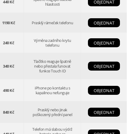
440 Kč
OBJEDNAT
hlasitosti
1190 Kč
Prasklý rámeček telefonu
OBJEDNAT
Výměna zadního krytu
240 Kč
OBJEDNAT
telefonu
Tlačítko reaguje špatně
340 Kč
nebo přestala funovat
OBJEDNAT
funkce Touch ID
iPhone po kontaktu s
490 Kč
OBJEDNAT
kapalinou nefunguje
Prasklý nebo jinak
840 Kč
OBJEDNAT
poškozený přední panel
Telefon má slabou výdrž