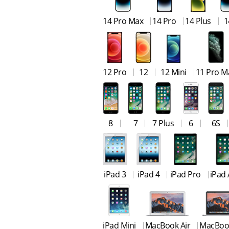
14 Pro Max
14 Pro
14 Plus
1
12 Pro
12
12 Mini
11 Pro M
8
7
7 Plus
6
6S
iPad 3
iPad 4
iPad Pro
iPad 
iPad Mini
MacBook Air
MacBoo