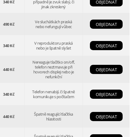
340 Kč
případně je zvuk slabý, či
OBJEDNAT
jinak zkreslený
Ve sluchátkách praská
490 Kč
OBJEDNAT
nebo nefungují vůbec
V reproduktoru praská
340 Kč
OBJEDNAT
nebo je špatně slyšet
Nereaguje tlačítko on/off,
telefon neztmavuje při
440 Kč
OBJEDNAT
hovorech displej nebo je
nefunkční
Telefon nenabijí, či špatně
340 Kč
OBJEDNAT
komunikuje s počítačem
Špatně reagující tlačítka
440 Kč
OBJEDNAT
hlasitosti
Špatně reagující tlačítka