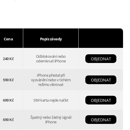
Cena
Popis závady
Odblokování nebo
240 Kč
OBJEDNAT
odemknutí iPhone
iPhone přestal při
590 Kč
vyzvánění nebo v tichém
OBJEDNAT
režimu vibrovat
690 Kč
SIM karta nejde načíst
OBJEDNAT
Špatný nebo žádný signál
690 Kč
OBJEDNAT
iPhone