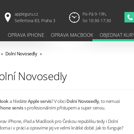
appleguru.cz
Po-Pá 9-19h,
Seifertova 83, Praha 3
So 10:30-17:30
OPRAVA IPHONE
OPRAVA MACBOOK
OBJEDNAT KUR
»
Dolní Novosedly
»
olní Novosedly
Book
a hledáte
Apple servis
? V obci
Dolní Novosedly
, to nemusí
Phone servis
s profesionálním přístupem a super cenou.
prav iPhone, iPad a MacBook pro Českou republiku tedy i Dolní
ma i v práci a opravíme jej ve velmi krátké době. Jak to funguje?