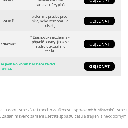
440 Kč
baterie, nebo se
OBJEDNAT
samovolně vypíná
Telefon má prasklé přední
740 Kč
sklo, nebo nezobrazuje
OBJEDNAT
displej
* Diagnostika je zdarma v
případě opravy, jinak se
Zdarma*
OBJEDNAT
hradí dle aktuálního
ceníku
e jedná o kombinaci více závad.
OBJEDNAT
 kroku.
za tu dobu jsme získali mnoho zkušeností i spokojených zákazníků. Jsme s
. Zasláním svého zařízení ušetříte spoustu času a trápení s neodbornými 