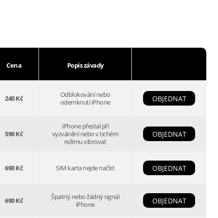
Cena
Popis závady
Odblokování nebo
240 Kč
OBJEDNAT
odemknutí iPhone
iPhone přestal při
590 Kč
vyzvánění nebo v tichém
OBJEDNAT
režimu vibrovat
690 Kč
SIM karta nejde načíst
OBJEDNAT
Špatný nebo žádný signál
690 Kč
OBJEDNAT
iPhone