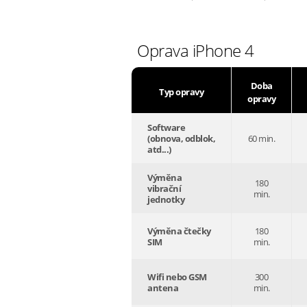
Oprava iPhone 4
Doba
Typ opravy
opravy
Software
(obnova, odblok,
60 min.
atd...)
Výměna
180
vibrační
min.
jednotky
Výměna čtečky
180
SIM
min.
Wifi nebo GSM
300
antena
min.