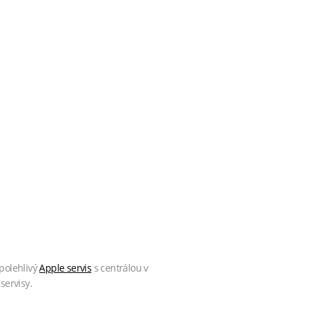
polehlivý
Apple servis
s centrálou v
servisy.