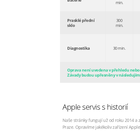
Baterie
min.
Prasklé přední
300
sklo
min.
Diagnostika
30 min.
Oprava není uvedena v přehledu nebo s
Závady budou upřesněny v následujím
Apple servis s historií
Naše stránky fungují už od roku 2014 a 
Praze. Opravíme jakékoliv zařízení Apple