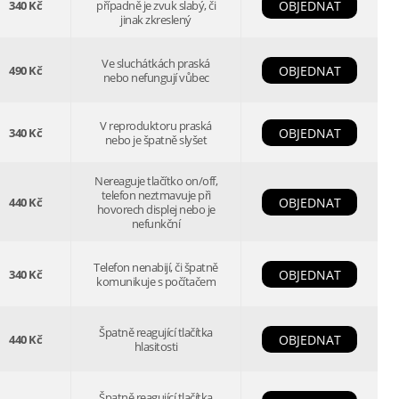
340 Kč
případně je zvuk slabý, či
OBJEDNAT
jinak zkreslený
Ve sluchátkách praská
490 Kč
OBJEDNAT
nebo nefungují vůbec
V reproduktoru praská
340 Kč
OBJEDNAT
nebo je špatně slyšet
Nereaguje tlačítko on/off,
telefon neztmavuje při
440 Kč
OBJEDNAT
hovorech displej nebo je
nefunkční
Telefon nenabijí, či špatně
340 Kč
OBJEDNAT
komunikuje s počítačem
Špatně reagující tlačítka
440 Kč
OBJEDNAT
hlasitosti
Špatně reagující tlačítka