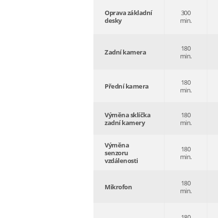
Oprava základní
300
desky
min.
180
Zadní kamera
min.
180
Přední kamera
min.
Výměna sklíčka
180
zadní kamery
min.
Výměna
180
senzoru
min.
vzdálenosti
180
Mikrofon
min.
180