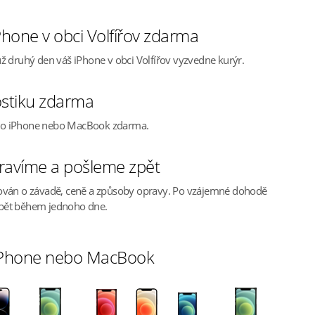
hone v obci Volfířov zdarma
ž druhý den váš iPhone v obci Volfířov vyzvedne kurýr.
stiku zdarma
ho iPhone nebo MacBook zdarma.
ravíme a pošleme zpět
ován o závadě, ceně a způsoby opravy. Po vzájemné dohodě
pět během jednoho dne.
 iPhone nebo MacBook