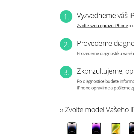
Vyzvedneme váš iP
1.
Zvolte svou opravu iPhone
a u
Provedeme diagno
2.
Provedeme diagnostiku vaše
Zkonzultujeme, op
3.
Po diagnostice budete inform
iPhone opravíme a pošleme z
›› Zvolte model Vašeho