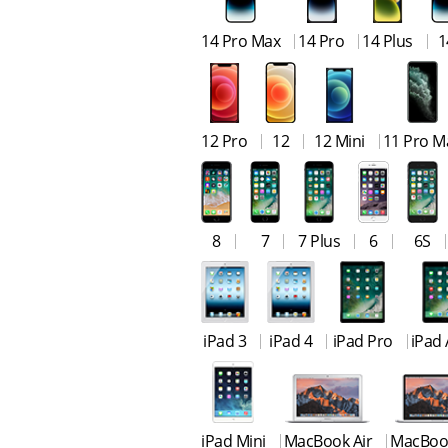
14 Pro Max
14 Pro
14 Plus
1
12 Pro
12
12 Mini
11 Pro M
8
7
7 Plus
6
6S
iPad 3
iPad 4
iPad Pro
iPad 
iPad Mini
MacBook Air
MacBoo