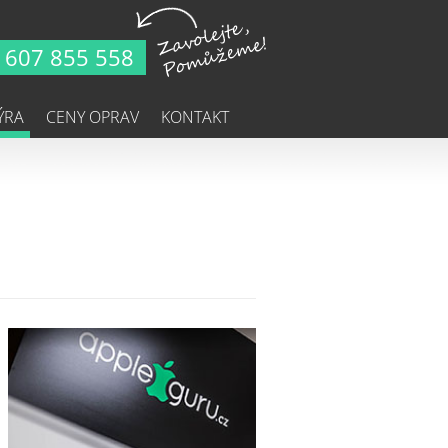
607 855 558
ÝRA
CENY OPRAV
KONTAKT