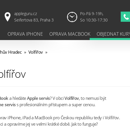
appleguru.cz
Po-Pá 9-19h,
Seifertova 83, Praha 3
So 10:30-17:30
OPRAVA IPHONE
OPRAVA MACBOOK
OBJEDNAT KUR
chův Hradec
»
Volfířov
»
lfířov
Book
a hledáte
Apple servis
? V obci
Volfířov
, to nemusí být
e servis
s profesionálním přístupem a super cenou.
prav iPhone, iPad a MacBook pro Českou republiku tedy i Volfířov.
 a opravíme jej ve velmi krátké době. Jak to funguje?