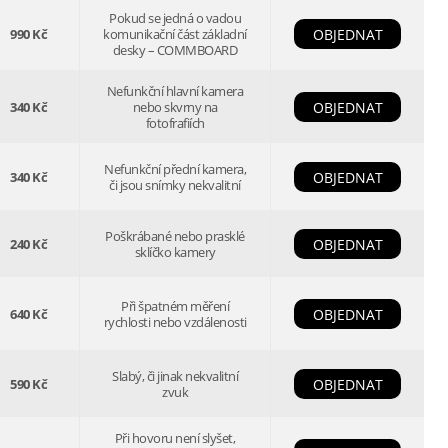
Pokud se jedná o vadou
990 Kč
komunikační část základní
OBJEDNAT
desky – COMMBOARD
Nefunkční hlavní kamera
340 Kč
nebo skvrny na
OBJEDNAT
fotofrafiích
Nefunkční přední kamera,
340 Kč
OBJEDNAT
či jsou snímky nekvalitní
Poškrábané nebo prasklé
240 Kč
OBJEDNAT
sklíčko kamery
Při špatném měření
640 Kč
OBJEDNAT
rychlosti nebo vzdálenosti
Slabý, či jinak nekvalitní
590 Kč
OBJEDNAT
zvuk
Při hovoru není slyšet,