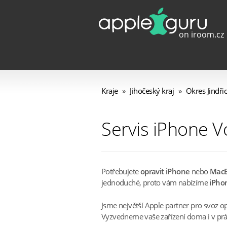
Kraje
»
Jihočeský kraj
»
Okres Jindři
Servis iPhone Vo
Potřebujete
opravit iPhone
nebo
Mac
jednoduché, proto vám nabízíme
iPhon
Jsme největší Apple partner pro svoz o
Vyzvedneme vaše zařízení doma i v práci