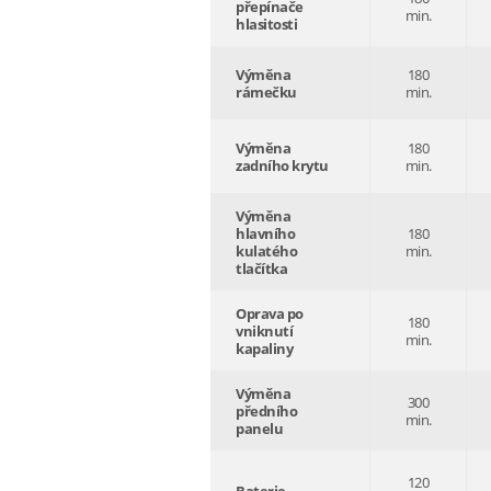
přepínače
min.
hlasitosti
Výměna
180
rámečku
min.
Výměna
180
zadního krytu
min.
Výměna
hlavního
180
kulatého
min.
tlačítka
Oprava po
180
vniknutí
min.
kapaliny
Výměna
300
předního
min.
panelu
120