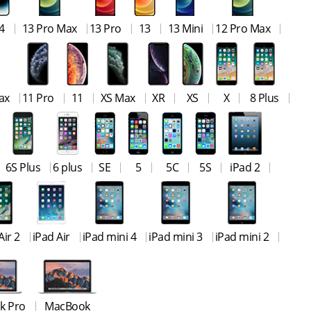
4
13 Pro Max
13 Pro
13
13 Mini
12 Pro Max
ax
11 Pro
11
XS Max
XR
XS
X
8 Plus
6S Plus
6 plus
SE
5
5C
5S
iPad 2
Air 2
iPad Air
iPad mini 4
iPad mini 3
iPad mini 2
k Pro
MacBook