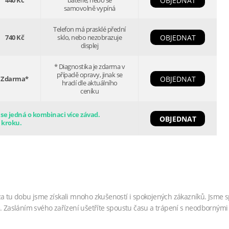
440 Kč
baterie, nebo se
OBJEDNAT
samovolně vypíná
Telefon má prasklé přední
740 Kč
sklo, nebo nezobrazuje
OBJEDNAT
displej
* Diagnostika je zdarma v
případě opravy, jinak se
Zdarma*
OBJEDNAT
hradí dle aktuálního
ceníku
e jedná o kombinaci více závad.
OBJEDNAT
 kroku.
za tu dobu jsme získali mnoho zkušeností i spokojených zákazníků. Jsme s
. Zasláním svého zařízení ušetříte spoustu času a trápení s neodbornými 