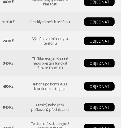
440 Kč
OBJEDNAT
hlasitosti
1190 Kč
Prasklý rámeček telefonu
OBJEDNAT
Výměna zadního krytu
240 Kč
OBJEDNAT
telefonu
Tlačítko reaguje špatně
340 Kč
nebo přestala funovat
OBJEDNAT
funkce Touch ID
iPhone po kontaktu s
490 Kč
OBJEDNAT
kapalinou nefunguje
Prasklý nebo jinak
840 Kč
OBJEDNAT
poškozený přední panel
Telefon má slabou výdrž