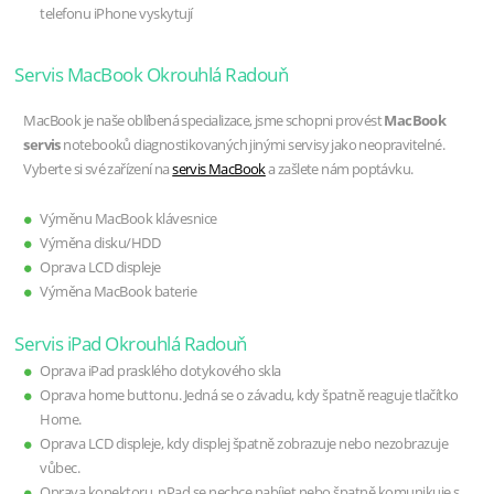
telefonu iPhone vyskytují
Servis MacBook Okrouhlá Radouň
MacBook je naše oblíbená specializace, jsme schopni provést
MacBook
servis
notebooků diagnostikovaných jinými servisy jako neopravitelné.
Vyberte si své zařízení na
servis MacBook
a zašlete nám poptávku.
Výměnu MacBook klávesnice
Výměna disku/HDD
Oprava LCD displeje
Výměna MacBook baterie
Servis iPad Okrouhlá Radouň
Oprava iPad prasklého dotykového skla
Oprava home buttonu. Jedná se o závadu, kdy špatně reaguje tlačítko
Home.
Oprava LCD displeje, kdy displej špatně zobrazuje nebo nezobrazuje
vůbec.
Oprava konektoru, pPad se nechce nabíjet nebo špatně komunikuje s