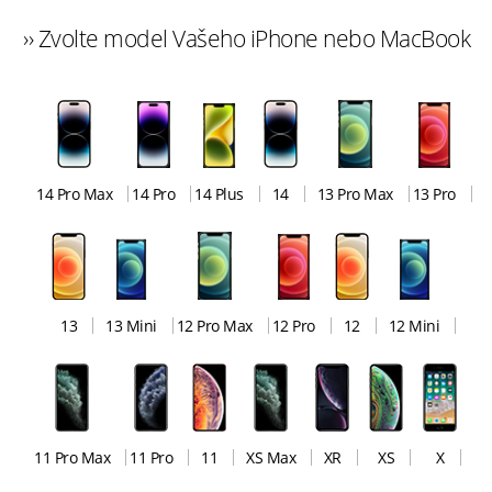
›› Zvolte model Vašeho iPhone nebo MacBook
14 Pro Max
14 Pro
14 Plus
14
13 Pro Max
13 Pro
13
13 Mini
12 Pro Max
12 Pro
12
12 Mini
11 Pro Max
11 Pro
11
XS Max
XR
XS
X