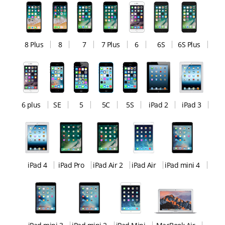
8 Plus
8
7
7 Plus
6
6S
6S Plus
6 plus
SE
5
5C
5S
iPad 2
iPad 3
iPad 4
iPad Pro
iPad Air 2
iPad Air
iPad mini 4