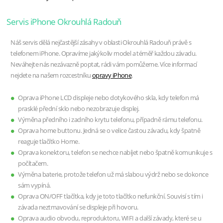
Servis iPhone Okrouhlá Radouň
Náš servis dělá nejčastější zásahy v oblasti Okrouhlá Radouň právě s
telefonem iPhone. Opravíme jakýkoliv model a téměř každou závadu.
Neváhejte nás nezávazně poptat, rádi vám pomůžeme. Více informací
nejdete na našem rozcestníku
opravy iPhone
.
Oprava iPhone LCD displeje nebo dotykového skla, kdy telefon má
prasklé přední sklo nebo nezobrazuje displej.
Výměna předního i zadního krytu telefonu, případně rámu telefonu.
Oprava home buttonu. Jedná se o velice častou závadu, kdy špatně
reaguje tlačítko Home.
Oprava konektoru, telefon se nechce nabíjet nebo špatně komunikuje s
počítačem.
Výměna baterie, protože telefon už má slabou výdrž nebo se dokonce
sám vypíná.
Oprava ON/OFF tlačítka, kdy je toto tlačítko nefunkční. Souvisí s tím i
závada neztmavování se displeje při hovoru.
Oprava audio obvodu, reproduktoru, WIFI a další závady, které se u