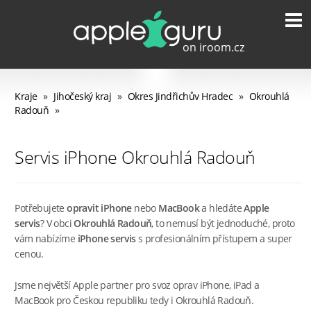
Kraje
»
Jihočeský kraj
»
Okres Jindřichův Hradec
»
Okrouhlá
Radouň
»
Servis iPhone Okrouhlá Radouň
Potřebujete
opravit iPhone
nebo
MacBook
a hledáte
Apple
servis
? V obci
Okrouhlá Radouň
, to nemusí být jednoduché, proto
vám nabízíme
iPhone servis
s profesionálním přístupem a super
cenou.
Jsme největší Apple partner pro svoz oprav iPhone, iPad a
MacBook pro Českou republiku tedy i Okrouhlá Radouň.