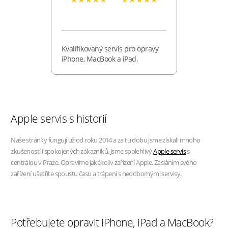
Kvalifikovaný servis pro opravy
iPhone, MacBook a iPad.
Apple servis s historií
Naše stránky fungují už od roku 2014 a za tu dobu jsme získali mnoho
zkušeností i spokojených zákazníků. Jsme spolehlivý
Apple servis
s
centrálou v Praze. Opravíme jakékoliv zařízení Apple. Zasláním svého
zařízení ušetříte spoustu času a trápení s neodbornými servisy.
Potřebujete opravit iPhone, iPad a MacBook?