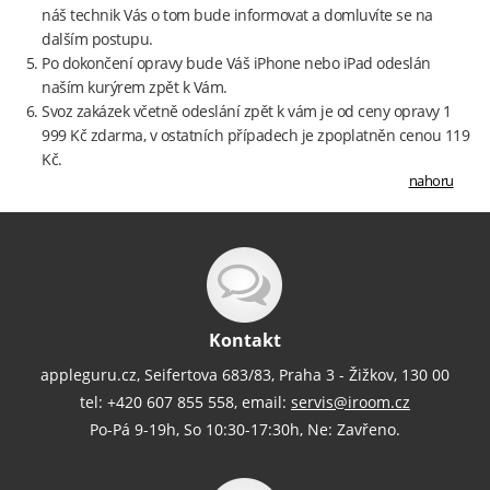
náš technik Vás o tom bude informovat a domluvíte se na
dalším postupu.
Po dokončení opravy bude Váš iPhone nebo iPad odeslán
naším kurýrem zpět k Vám.
Svoz zakázek včetně odeslání zpět k vám je od ceny opravy 1
999 Kč zdarma, v ostatních případech je zpoplatněn cenou 119
Kč.
nahoru
Kontakt
appleguru.cz, Seifertova 683/83, Praha 3 - Žižkov, 130 00
tel: +420 607 855 558, email:
servis@iroom.cz
Po-Pá 9-19h, So 10:30-17:30h, Ne: Zavřeno.