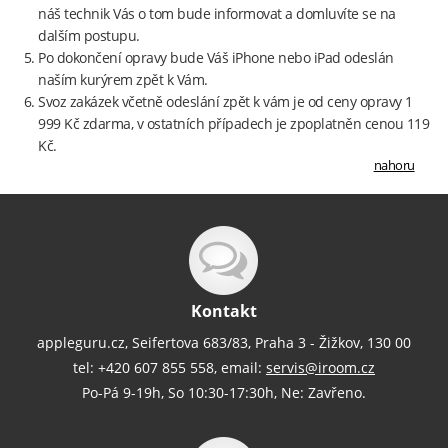
náš technik Vás o tom bude informovat a domluvíte se na
dalším postupu.
Po dokončení opravy bude Váš iPhone nebo iPad odeslán
naším kurýrem zpět k Vám.
Svoz zakázek včetně odeslání zpět k vám je od ceny opravy 1
999 Kč zdarma, v ostatních případech je zpoplatněn cenou 119
Kč.
nahoru
Kontakt
appleguru.cz, Seifertova 683/83, Praha 3 - Žižkov, 130 00
tel: +420 607 855 558, email:
servis@iroom.cz
Po-Pá 9-19h, So 10:30-17:30h, Ne: Zavřeno.