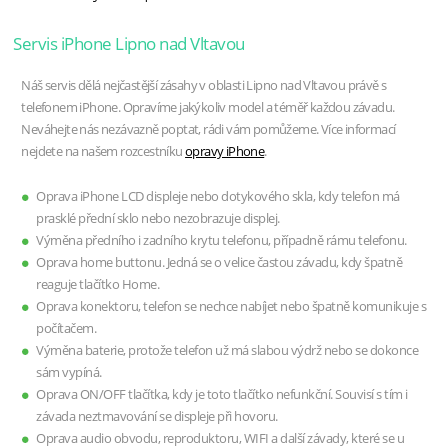
Servis iPhone Lipno nad Vltavou
Náš servis dělá nejčastější zásahy v oblasti Lipno nad Vltavou právě s
telefonem iPhone. Opravíme jakýkoliv model a téměř každou závadu.
Neváhejte nás nezávazně poptat, rádi vám pomůžeme. Více informací
nejdete na našem rozcestníku
opravy iPhone
.
Oprava iPhone LCD displeje nebo dotykového skla, kdy telefon má
prasklé přední sklo nebo nezobrazuje displej.
Výměna předního i zadního krytu telefonu, případně rámu telefonu.
Oprava home buttonu. Jedná se o velice častou závadu, kdy špatně
reaguje tlačítko Home.
Oprava konektoru, telefon se nechce nabíjet nebo špatně komunikuje s
počítačem.
Výměna baterie, protože telefon už má slabou výdrž nebo se dokonce
sám vypíná.
Oprava ON/OFF tlačítka, kdy je toto tlačítko nefunkční. Souvisí s tím i
závada neztmavování se displeje při hovoru.
Oprava audio obvodu, reproduktoru, WIFI a další závady, které se u