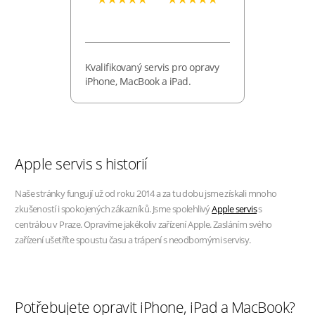
Kvalifikovaný servis pro opravy
iPhone, MacBook a iPad.
Apple servis s historií
Naše stránky fungují už od roku 2014 a za tu dobu jsme získali mnoho
zkušeností i spokojených zákazníků. Jsme spolehlivý
Apple servis
s
centrálou v Praze. Opravíme jakékoliv zařízení Apple. Zasláním svého
zařízení ušetříte spoustu času a trápení s neodbornými servisy.
Potřebujete opravit iPhone, iPad a MacBook?