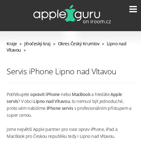
Kraje
»
Jihočeský kraj
»
Okres Český Krumlov
»
Lipno nad
Vltavou
»
Servis iPhone Lipno nad Vltavou
Potřebujete
opravit iPhone
nebo
MacBook
a hledáte
Apple
servis
? V obci
Lipno nad Vltavou
, to nemusí být jednoduché,
proto vám nabízíme
iPhone servis
s profesionálním přístupem a
super cenou.
Jsme největší Apple partner pro svoz oprav iPhone, iPad a
MacBook pro Českou republiku tedy i Lipno nad Vltavou.