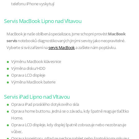
telefonu iPhone vyskytují
Servis MacBook Lipno nad Vltavou
MacBook je naše oblíbená specializace, jsme schopni provést
MacBook
servis
notebooků diagnostikovaných jinými servisy jako neopravitelné.
Vyberte si své zařízení na
servis MacBook
a zašlete nám poptávku.
Výměnu MacBook klávesnice
Výměna disku/HDD
Oprava LCD displeje
Výměna MacBook baterie
Servis iPad Lipno nad Vltavou
Oprava iPad prasklého dotykového skla
Oprava home buttonu. Jedná se o závadu, kdy špatně reaguje tlačítko
Home.
Oprava LCD displeje, kdy displej špatně zobrazuje nebo nezobrazuje
vůbec.
Oprava konektoru, pPad se nechce nabíjet nebo špatně komunikuje s