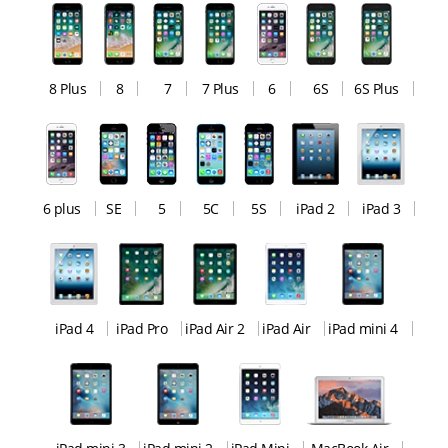
8 Plus
8
7
7 Plus
6
6S
6S Plus
6 plus
SE
5
5C
5S
iPad 2
iPad 3
iPad 4
iPad Pro
iPad Air 2
iPad Air
iPad mini 4