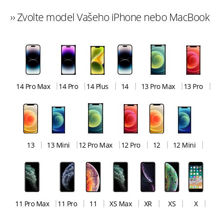
›› Zvolte model Vašeho iPhone nebo MacBook
14 Pro Max
14 Pro
14 Plus
14
13 Pro Max
13 Pro
13
13 Mini
12 Pro Max
12 Pro
12
12 Mini
11 Pro Max
11 Pro
11
XS Max
XR
XS
X