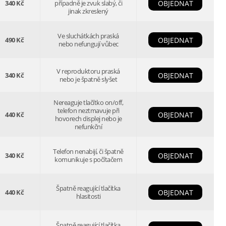
340 Kč
případně je zvuk slabý, či
OBJEDNAT
jinak zkreslený
Ve sluchátkách praská
490 Kč
OBJEDNAT
nebo nefungují vůbec
V reproduktoru praská
340 Kč
OBJEDNAT
nebo je špatně slyšet
Nereaguje tlačítko on/off,
telefon neztmavuje při
440 Kč
OBJEDNAT
hovorech displej nebo je
nefunkční
Telefon nenabijí, či špatně
340 Kč
OBJEDNAT
komunikuje s počítačem
Špatně reagující tlačítka
440 Kč
OBJEDNAT
hlasitosti
Špatně reagující tlačítka