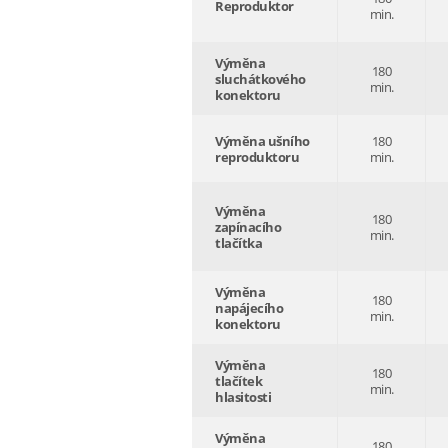
Reproduktor
min.
Výměna
180
sluchátkového
min.
konektoru
Výměna ušního
180
reproduktoru
min.
Výměna
180
zapínacího
min.
tlačítka
Výměna
180
napájecího
min.
konektoru
Výměna
180
tlačítek
min.
hlasitosti
Výměna
180