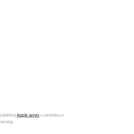
polehlivý
Apple servis
s centrálou v
servisy.