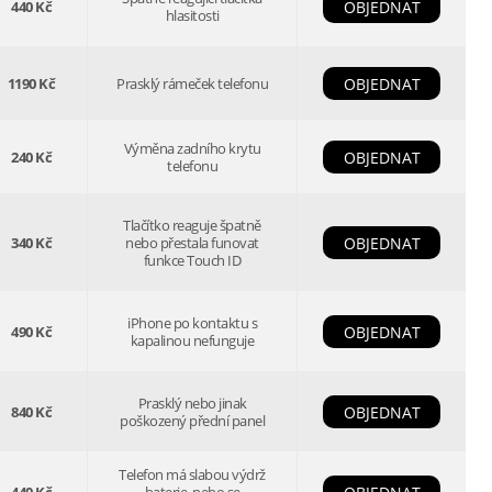
440 Kč
OBJEDNAT
hlasitosti
1190 Kč
Prasklý rámeček telefonu
OBJEDNAT
Výměna zadního krytu
240 Kč
OBJEDNAT
telefonu
Tlačítko reaguje špatně
340 Kč
nebo přestala funovat
OBJEDNAT
funkce Touch ID
iPhone po kontaktu s
490 Kč
OBJEDNAT
kapalinou nefunguje
Prasklý nebo jinak
840 Kč
OBJEDNAT
poškozený přední panel
Telefon má slabou výdrž