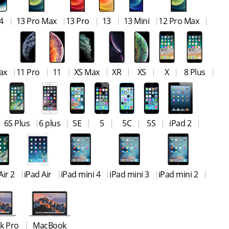
4
13 Pro Max
13 Pro
13
13 Mini
12 Pro Max
ax
11 Pro
11
XS Max
XR
XS
X
8 Plus
6S Plus
6 plus
SE
5
5C
5S
iPad 2
Air 2
iPad Air
iPad mini 4
iPad mini 3
iPad mini 2
k Pro
MacBook