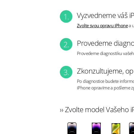
Vyzvedneme váš iP
1.
Zvolte svou opravu iPhone
a u
Provedeme diagno
2.
Provedeme diagnostiku vaše
Zkonzultujeme, op
3.
Po diagnostice budete inform
iPhone opravíme a pošleme z
›› Zvolte model Vašeho