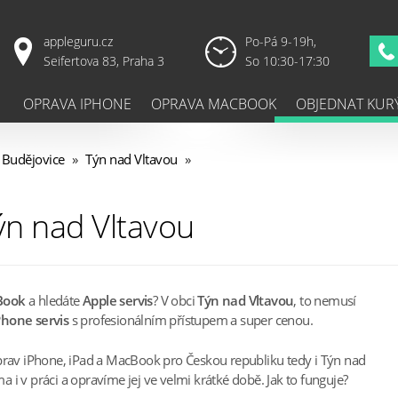
appleguru.cz
Po-Pá 9-19h,
Seifertova 83, Praha 3
So 10:30-17:30
OPRAVA IPHONE
OPRAVA MACBOOK
OBJEDNAT KUR
 Budějovice
»
Týn nad Vltavou
»
ýn nad Vltavou
Book
a hledáte
Apple servis
? V obci
Týn nad Vltavou
, to nemusí
Phone servis
s profesionálním přístupem a super cenou.
oprav iPhone, iPad a MacBook pro Českou republiku tedy i Týn nad
i v práci a opravíme jej ve velmi krátké době. Jak to funguje?