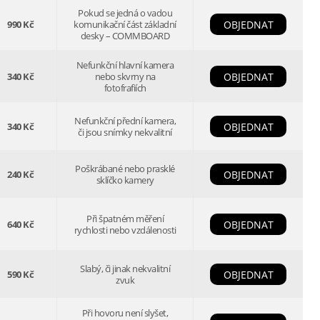
Pokud se jedná o vadou
990 Kč
komunikační část základní
OBJEDNAT
desky – COMMBOARD
Nefunkční hlavní kamera
340 Kč
nebo skvrny na
OBJEDNAT
fotofrafiích
Nefunkční přední kamera,
340 Kč
OBJEDNAT
či jsou snímky nekvalitní
Poškrábané nebo prasklé
240 Kč
OBJEDNAT
sklíčko kamery
Při špatném měření
640 Kč
OBJEDNAT
rychlosti nebo vzdálenosti
Slabý, či jinak nekvalitní
590 Kč
OBJEDNAT
zvuk
Při hovoru není slyšet,