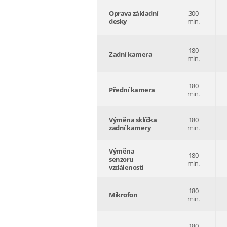
Oprava základní
300
desky
min.
180
Zadní kamera
min.
180
Přední kamera
min.
Výměna sklíčka
180
zadní kamery
min.
Výměna
180
senzoru
min.
vzdálenosti
180
Mikrofon
min.
180