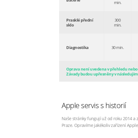
Baterie
min.
Prasklé přední
300
sklo
min.
Diagnostika
30 min.
Oprava není uvedena v přehledu nebo s
Závady budou upřesněny v následujím
Apple servis s historií
Naše stránky fungují už od roku 2014 a 
Praze. Opravíme jakékoliv zařízení Apple