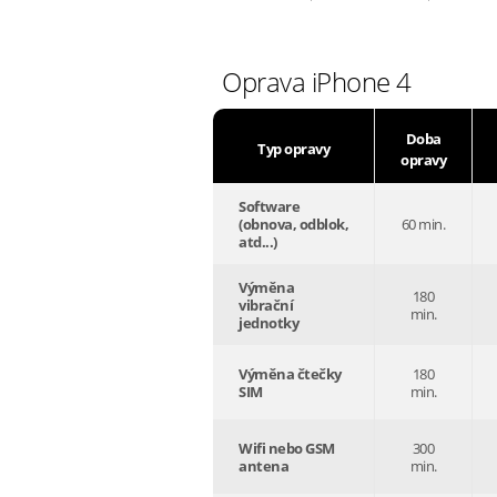
Oprava iPhone 4
Doba
Typ opravy
opravy
Software
(obnova, odblok,
60 min.
atd...)
Výměna
180
vibrační
min.
jednotky
Výměna čtečky
180
SIM
min.
Wifi nebo GSM
300
antena
min.