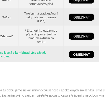
440 Kč
baterie, nebo se
OBJEDNAT
samovolně vypíná
Telefon má prasklé přední
740 Kč
sklo, nebo nezobrazuje
OBJEDNAT
displej
* Diagnostika je zdarma v
případě opravy, jinak se
Zdarma*
OBJEDNAT
hradí dle aktuálního
ceníku
e jedná o kombinaci více závad.
OBJEDNAT
 kroku.
za tu dobu jsme získali mnoho zkušeností i spokojených zákazníků. Jsme s
. Zasláním svého zařízení ušetříte spoustu času a trápení s neodbornými 