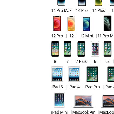
14 Pro Max
14 Pro
14 Plus
1
12 Pro
12
12 Mini
11 Pro M
8
7
7 Plus
6
6S
iPad 3
iPad 4
iPad Pro
iPad 
iPad Mini
MacBook Air
MacBoo