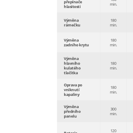
přepínače
min.
hlasitosti
Výměna
180
rámečku
min.
Výměna
180
zadního krytu
min.
Výměna
hlavního
180
kulatého
min.
tlačítka
Oprava po
180
vniknutí
min.
kapaliny
Výměna
300
předního
min.
panelu
120