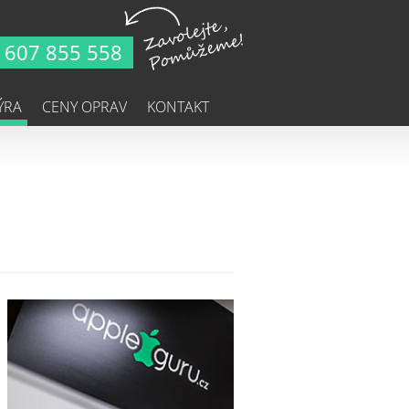
607 855 558
ÝRA
CENY OPRAV
KONTAKT