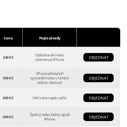
Cena
Popis závady
Odblokování nebo
240 Kč
OBJEDNAT
odemknutí iPhone
iPhone přestal při
590 Kč
vyzvánění nebo v tichém
OBJEDNAT
režimu vibrovat
690 Kč
SIM karta nejde načíst
OBJEDNAT
Špatný nebo žádný signál
690 Kč
OBJEDNAT
iPhone