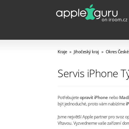
Kraje
»
Jihočeský kraj
»
Okres České
Servis iPhone T
Potřebujete
opravit iPhone
nebo
Mac
být jednoduché, proto vám nabízíme
i
Jsme největší Apple partner pro svoz 
Vltavou. Vyzvedneme vaše zařízení doma 