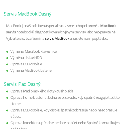
Servis MacBook Dasný
MacBook je naše oblíbená specializace, jsme schopni provést
MacBook
servis
notebooků diagnostikovaných jinými servisy jako neopravitelné.
Vyberte si své zařízení na
servis MacBook
a zašlete nám poptávku.
Výměnu MacBook klávesnice
Výměna disku/HDD
Oprava LCD displeje
Výměna MacBook baterie
Servis iPad Dasný
Oprava iPad prasklého dotykového skla
Oprava home buttonu. Jedná se o závadu, kdy špatně reaguje tlačítko
Home.
Oprava LCD displeje, kdy displej špatně zobrazuje nebo nezobrazuje
vůbec.
Oprava konektoru, pPad se nechce nabíjet nebo špatně komunikuje s