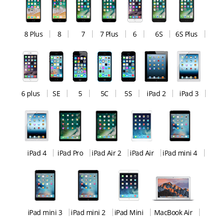
8 Plus
8
7
7 Plus
6
6S
6S Plus
6 plus
SE
5
5C
5S
iPad 2
iPad 3
iPad 4
iPad Pro
iPad Air 2
iPad Air
iPad mini 4
iPad mini 3
iPad mini 2
iPad Mini
MacBook Air