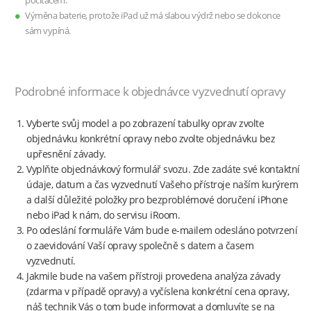
počítačem.
Výměna baterie, protože iPad už má slabou výdrž nebo se dokonce
sám vypíná.
Podrobné informace k objednávce vyzvednutí opravy
Vyberte svůj model a po zobrazení tabulky oprav zvolte
objednávku konkrétní opravy nebo zvolte objednávku bez
upřesnění závady.
Vyplňte objednávkový formulář svozu. Zde zadáte své kontaktní
údaje, datum a čas vyzvednutí Vašeho přístroje naším kurýrem
a další důležité položky pro bezproblémové doručení iPhone
nebo iPad k nám, do servisu iRoom.
Po odeslání formuláře Vám bude e-mailem odesláno potvrzení
o zaevidování Vaší opravy společně s datem a časem
vyzvednutí.
Jakmile bude na vašem přístroji provedena analýza závady
(zdarma v případě opravy) a vyčíslena konkrétní cena opravy,
náš technik Vás o tom bude informovat a domluvíte se na