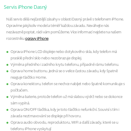
Servis iPhone Dasný
Náš servis dělá nejčastější zásahy v oblasti Dasný právě s telefonem iPhone.
Opravíme jakýkoliv model a téměř každou závadu. Neváhejte nás
nezávazně poptat, rádi vám pomůžeme. Více informací nejdete na našem
rozcestníku
opravy iPhone
.
Oprava iPhone LCD displeje nebo dotykového skla, kdy telefon má
prasklé přední sklo nebo nezobrazuje displej.
Výměna předního i zadního krytu telefonu, případně rámu telefonu.
Oprava home buttonu. Jedná se o velice častou závadu, kdy špatně
reaguje tlačítko Home.
Oprava konektoru, telefon se nechce nabíjet nebo špatně komunikuje s
počítačem.
Výměna baterie, protože telefon už má slabou výdrž nebo se dokonce
sám vypíná.
Oprava ON/OFF tlačítka, kdy je toto tlačítko nefunkční. Souvisí s tím i
závada neztmavování se displeje při hovoru.
Oprava audio obvodu, reproduktoru, WIFI a další závady, které se u
telefonu iPhone vyskytují