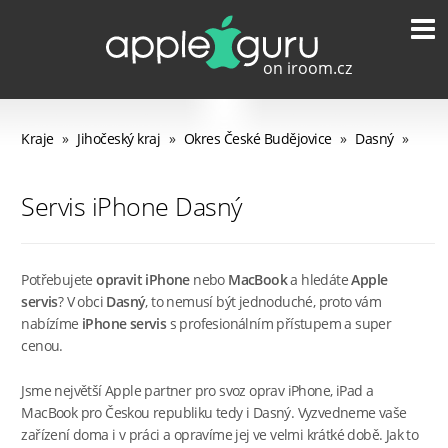
Kraje
»
Jihočeský kraj
»
Okres České Budějovice
»
Dasný
»
Servis iPhone Dasný
Potřebujete
opravit iPhone
nebo
MacBook
a hledáte
Apple
servis
? V obci
Dasný
, to nemusí být jednoduché, proto vám
nabízíme
iPhone servis
s profesionálním přístupem a super
cenou.
Jsme největší Apple partner pro svoz oprav iPhone, iPad a
MacBook pro Českou republiku tedy i Dasný. Vyzvedneme vaše
zařízení doma i v práci a opravíme jej ve velmi krátké době. Jak to