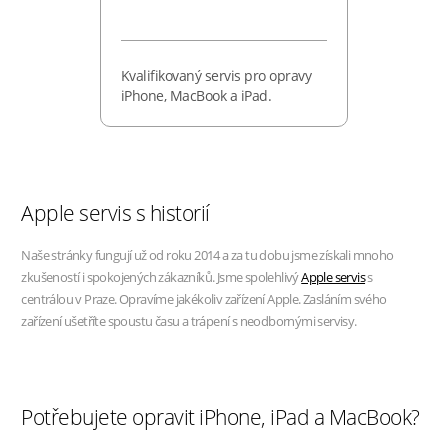
Kvalifikovaný servis pro opravy
iPhone, MacBook a iPad.
Apple servis s historií
Naše stránky fungují už od roku 2014 a za tu dobu jsme získali mnoho
zkušeností i spokojených zákazníků. Jsme spolehlivý
Apple servis
s
centrálou v Praze. Opravíme jakékoliv zařízení Apple. Zasláním svého
zařízení ušetříte spoustu času a trápení s neodbornými servisy.
Potřebujete opravit iPhone, iPad a MacBook?