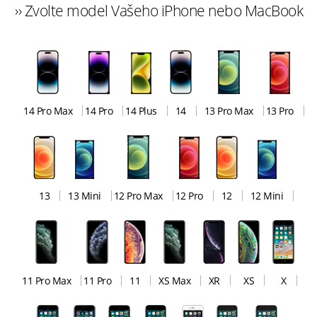
›› Zvolte model Vašeho iPhone nebo MacBook
14 Pro Max
14 Pro
14 Plus
14
13 Pro Max
13 Pro
13
13 Mini
12 Pro Max
12 Pro
12
12 Mini
11 Pro Max
11 Pro
11
XS Max
XR
XS
X