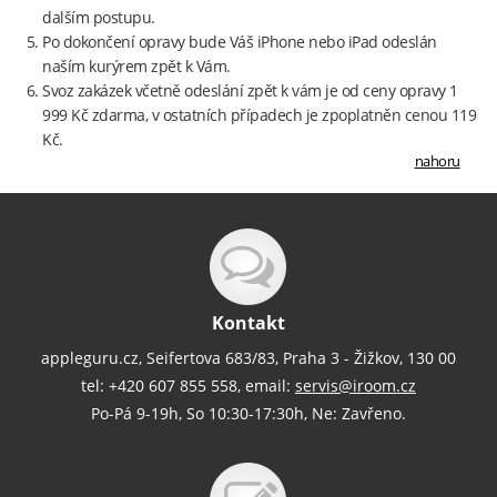
dalším postupu.
Po dokončení opravy bude Váš iPhone nebo iPad odeslán
naším kurýrem zpět k Vám.
Svoz zakázek včetně odeslání zpět k vám je od ceny opravy 1
999 Kč zdarma, v ostatních případech je zpoplatněn cenou 119
Kč.
nahoru
Kontakt
appleguru.cz, Seifertova 683/83, Praha 3 - Žižkov, 130 00
tel: +420 607 855 558, email:
servis@iroom.cz
Po-Pá 9-19h, So 10:30-17:30h, Ne: Zavřeno.