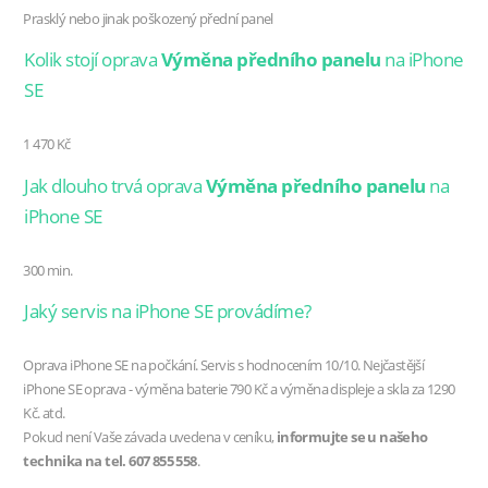
Prasklý nebo jinak poškozený přední panel
Kolik stojí oprava
Výměna předního panelu
na iPhone
SE
1 470 Kč
Jak dlouho trvá oprava
Výměna předního panelu
na
iPhone SE
300 min.
Jaký servis na iPhone SE provádíme?
Oprava iPhone SE na počkání. Servis s hodnocením 10/10. Nejčastější
iPhone SE oprava - výměna baterie 790 Kč a výměna displeje a skla za 1290
Kč. atd.
Pokud není Vaše závada uvedena v ceníku,
informujte se u našeho
technika na tel. 607 855 558
.