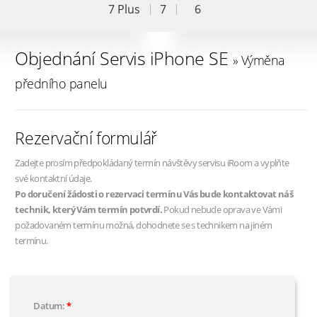
7 Plus
7
6
Objednání Servis iPhone SE
» Výměna
předního panelu
Rezervační formulář
Zadejte prosím předpokládaný termín návštěvy servisu iRoom a vyplňte
své kontaktní údaje.
Po doručení žádosti o rezervaci termínu Vás bude kontaktovat náš
technik, který Vám termín potvrdí.
Pokud nebude oprava ve Vámi
požadovaném termínu možná, dohodnete se s technikem na jiném
termínu.
Datum: