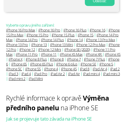
Vyberte opravu jiného zařízení:
iPhone 16 Pro Max
|
iPhone 16 Pro
|
iPhone 16 Plus
|
iPhone 16
|
iPhone
15 Pro Max
|
iPhone 15 Pro
|
iPhone 15 Plus
|
iPhone 15
|
iPhone 14 Pro
Max
|
iPhone 14 Pro
|
iPhone 14 Plus
|
iPhone 14
|
iPhone 13 Pro Max
|
iPhone 13 Pro
|
iPhone 13
|
iPhone 13 Mini
|
iPhone 12 Pro Max
|
iPhone
12 Pro
|
iPhone 12
|
iPhone 12 Mini
|
iPhone SE (2020)
|
iPhone 11 Pro
Max
|
iPhone 11 Pro
|
iPhone 11
|
iPhone XS Max
|
iPhone XR
|
iPhone XS
|
iPhone X
|
iPhone 8 Plus
|
iPhone 8
|
iPhone 7
|
iPhone 7 Plus
|
iPhone
6
|
iPhone 6S
|
iPhone 6S Plus
|
iPhone 6 plus
|
iPhone SE
|
iPhone 5
|
iPhone 5C
|
iPhone 5S
|
iPhone 4
|
iPhone 4S
|
iPad 8
|
iPad Air 4
|
iPad 2
|
iPad 3
|
iPad 4
|
iPad Pro
|
iPad Air 2
|
iPad Air
|
iPad mini 4
|
iPad mini 3
|
iPad mini 2
|
iPad Mini
Rychlé informace k opravě
Výměna
předního panelu
na iPhone SE
Jak se projevuje tato závada na iPhone SE