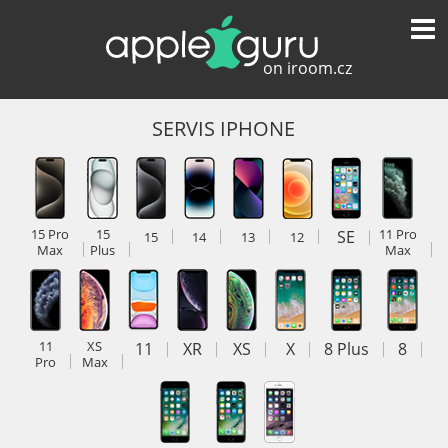
SERVIS IPHONE
15 Pro
15
SE
11 Pro
15
14
13
12
Max
Plus
Max
11
XS
11
XR
XS
X
8 Plus
8
Pro
Max