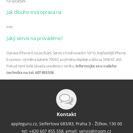
na vyžádání
Jak dlouho trvá oprava
na
min.
Jaký servis na provádíme?
Oprava iPhone 6 na počkání. Servis s hodnocením 10/10. Nejčastější iPhone
6 oprava - výměna baterie 790 Kč a výměna displeje a skla za 1890 Kč. atd.
Pokud není Vaše závada uvedena v ceníku,
informujte se u našeho
technika na tel. 607 855 558
.
Kontakt
appleguru.cz, Seifertova 683/83, Praha 3 - Žižkov, 130 00
tel: +420 607 855 558, email:
servis@iroom.cz