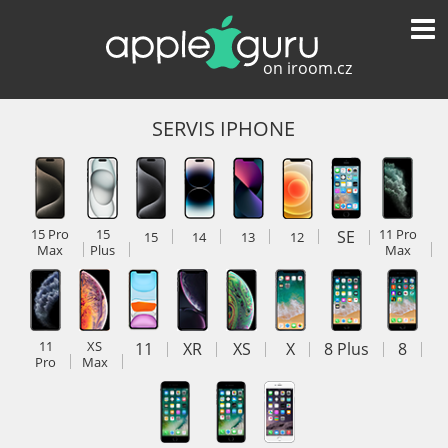
SERVIS IPHONE
15 Pro
15
SE
11 Pro
15
14
13
12
Max
Plus
Max
11
XS
11
XR
XS
X
8 Plus
8
Pro
Max