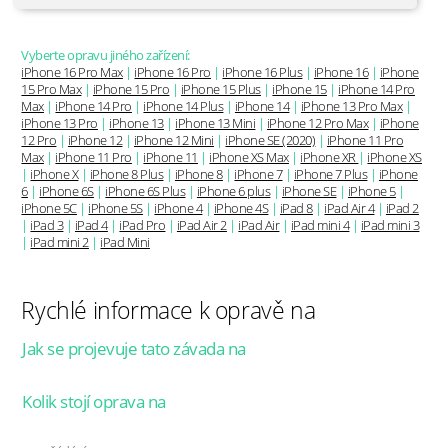
Vyberte opravu jiného zařízení:
iPhone 16 Pro Max
|
iPhone 16 Pro
|
iPhone 16 Plus
|
iPhone 16
|
iPhone
15 Pro Max
|
iPhone 15 Pro
|
iPhone 15 Plus
|
iPhone 15
|
iPhone 14 Pro
Max
|
iPhone 14 Pro
|
iPhone 14 Plus
|
iPhone 14
|
iPhone 13 Pro Max
|
iPhone 13 Pro
|
iPhone 13
|
iPhone 13 Mini
|
iPhone 12 Pro Max
|
iPhone
12 Pro
|
iPhone 12
|
iPhone 12 Mini
|
iPhone SE (2020)
|
iPhone 11 Pro
Max
|
iPhone 11 Pro
|
iPhone 11
|
iPhone XS Max
|
iPhone XR
|
iPhone XS
|
iPhone X
|
iPhone 8 Plus
|
iPhone 8
|
iPhone 7
|
iPhone 7 Plus
|
iPhone
6
|
iPhone 6S
|
iPhone 6S Plus
|
iPhone 6 plus
|
iPhone SE
|
iPhone 5
|
iPhone 5C
|
iPhone 5S
|
iPhone 4
|
iPhone 4S
|
iPad 8
|
iPad Air 4
|
iPad 2
|
iPad 3
|
iPad 4
|
iPad Pro
|
iPad Air 2
|
iPad Air
|
iPad mini 4
|
iPad mini 3
|
iPad mini 2
|
iPad Mini
Rychlé informace k opravě
na
Jak se projevuje tato závada na
Kolik stojí oprava
na