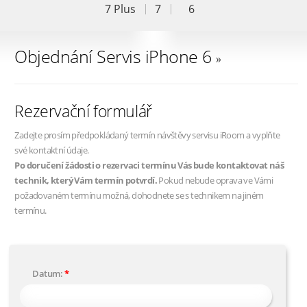
7 Plus
7
6
Objednání Servis iPhone 6
»
Rezervační formulář
Zadejte prosím předpokládaný termín návštěvy servisu iRoom a vyplňte
své kontaktní údaje.
Po doručení žádosti o rezervaci termínu Vás bude kontaktovat náš
technik, který Vám termín potvrdí.
Pokud nebude oprava ve Vámi
požadovaném termínu možná, dohodnete se s technikem na jiném
termínu.
Datum: