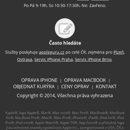
Po-Pá 9-19h, So 10:30-17:30h, Ne: Zavřeno.
Často hledáte
Služby poskytuje
appleguru.cz
po celé ČR, zejména pro
Plzeň
,
Ostrava
,
Servis iPhone Praha
,
Servis iPhone Brno
.
OPRAVA IPHONE
OPRAVA MACBOOK
|
|
OBJEDNAT KURÝRA
CENY OPRAV
KONTAKT
|
|
Copyright © 2014, Všechna práva vyhrazena
Apple®, logo Apple®, Mac®, Mac mini®, Mac Pro®, MacBook®, MacBook
Air®, MacBook Pro®, iMac®, iMac Pro®, iPhone®, iPad®, iPad Air®, iPad
Pro®, iPad mini®, Apple Watch®, Apple TV®, App Store® a příslušná loga
jsou ochranné známky společnosti Apple Inc., zaregistrované v USA, ČR a