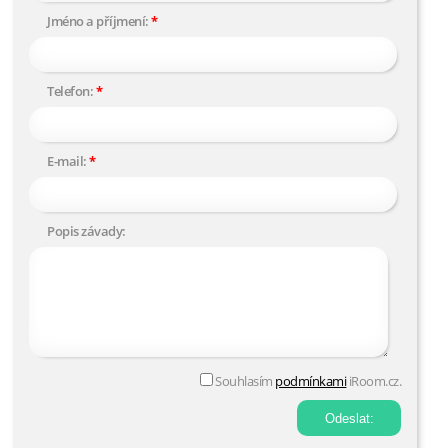
Jméno a příjmení:
Telefon:
E-mail:
Popis závady:
Souhlasím
podmínkami
iRoom.cz.