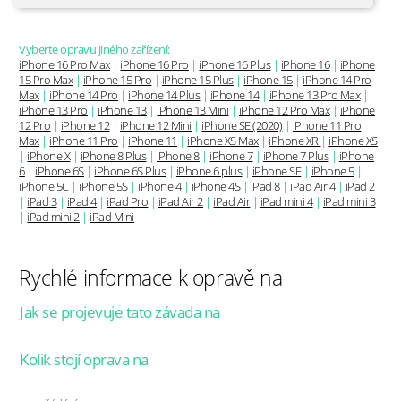
Vyberte opravu jiného zařízení:
iPhone 16 Pro Max
|
iPhone 16 Pro
|
iPhone 16 Plus
|
iPhone 16
|
iPhone
15 Pro Max
|
iPhone 15 Pro
|
iPhone 15 Plus
|
iPhone 15
|
iPhone 14 Pro
Max
|
iPhone 14 Pro
|
iPhone 14 Plus
|
iPhone 14
|
iPhone 13 Pro Max
|
iPhone 13 Pro
|
iPhone 13
|
iPhone 13 Mini
|
iPhone 12 Pro Max
|
iPhone
12 Pro
|
iPhone 12
|
iPhone 12 Mini
|
iPhone SE (2020)
|
iPhone 11 Pro
Max
|
iPhone 11 Pro
|
iPhone 11
|
iPhone XS Max
|
iPhone XR
|
iPhone XS
|
iPhone X
|
iPhone 8 Plus
|
iPhone 8
|
iPhone 7
|
iPhone 7 Plus
|
iPhone
6
|
iPhone 6S
|
iPhone 6S Plus
|
iPhone 6 plus
|
iPhone SE
|
iPhone 5
|
iPhone 5C
|
iPhone 5S
|
iPhone 4
|
iPhone 4S
|
iPad 8
|
iPad Air 4
|
iPad 2
|
iPad 3
|
iPad 4
|
iPad Pro
|
iPad Air 2
|
iPad Air
|
iPad mini 4
|
iPad mini 3
|
iPad mini 2
|
iPad Mini
Rychlé informace k opravě
na
Jak se projevuje tato závada na
Kolik stojí oprava
na