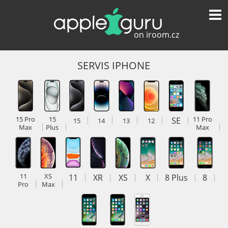
SERVIS IPHONE
15 Pro
15
SE
11 Pro
15
14
13
12
Max
Plus
Max
11
XS
11
XR
XS
X
8 Plus
8
Pro
Max