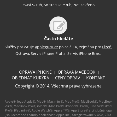
Po-Pá 9-19h, So 10:30-17:30h, Ne: Zavřeno.
Často hledáte
Služby poskytuje
appleguru.cz
po celé ČR, zejména pro
Plzeň
,
Ostrava
,
Servis iPhone Praha
,
Servis iPhone Brno
.
OPRAVA IPHONE
OPRAVA MACBOOK
|
|
OBJEDNAT KURÝRA
CENY OPRAV
KONTAKT
|
|
Copyright © 2014, Všechna práva vyhrazena
Apple®, logo Apple®, Mac®, Mac mini®, Mac Pro®, MacBook®, MacBook
Air®, MacBook Pro®, iMac®, iMac Pro®, iPhone®, iPad®, iPad Air®, iPad
Pro®, iPad mini®, Apple Watch®, Apple TV®, App Store® a příslušná loga
jsou ochranné známky společnosti Apple Inc., zaregistrované v USA, ČR a