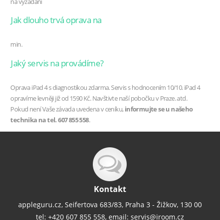
na vyžádání
Jak dlouho trvá oprava
na
min.
Jaký servis na provádíme?
Oprava iPad 4 s diagnostikou zdarma. Servis s hodnocením 10/10. iPad 4
opravíme levněji již od 1590 Kč. Navštivte naší pobočku v Praze. atd.
Pokud není Vaše závada uvedena v ceníku,
informujte se u našeho
technika na tel. 607 855 558
.
Kontakt
appleguru.cz, Seifertova 683/83, Praha 3 - Žižkov, 130 00
tel: +420 607 855 558, email:
servis@iroom.cz