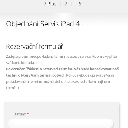
7 Plus
7
6
Objednání Servis iPad 4
»
Rezervační formulář
Zadejte prosím předpokládaný termín návštěvy servisu iRoom a vyplňte
své kontaktní údaje.
Po doručení žádosti o rezervaci termínu Vás bude kontaktovat náš
technik, který Vám termín potvrdí.
Pokud nebude oprava ve Vámi
požadovaném termínu možná, dohodnete se s technikem na jiném
termínu.
Datum: