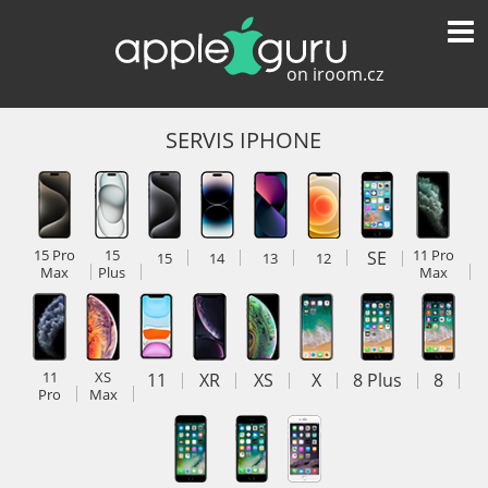
SERVIS IPHONE
15 Pro
15
SE
11 Pro
15
14
13
12
Max
Plus
Max
11
XS
11
XR
XS
X
8 Plus
8
Pro
Max