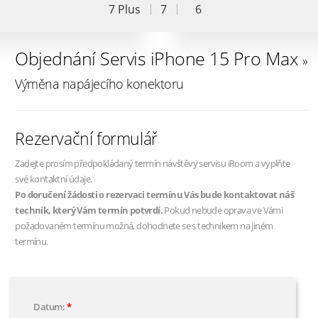
7 Plus
7
6
Objednání Servis iPhone 15 Pro Max
»
Výměna napájecího konektoru
Rezervační formulář
Zadejte prosím předpokládaný termín návštěvy servisu iRoom a vyplňte
své kontaktní údaje.
Po doručení žádosti o rezervaci termínu Vás bude kontaktovat náš
technik, který Vám termín potvrdí.
Pokud nebude oprava ve Vámi
požadovaném termínu možná, dohodnete se s technikem na jiném
termínu.
Datum: