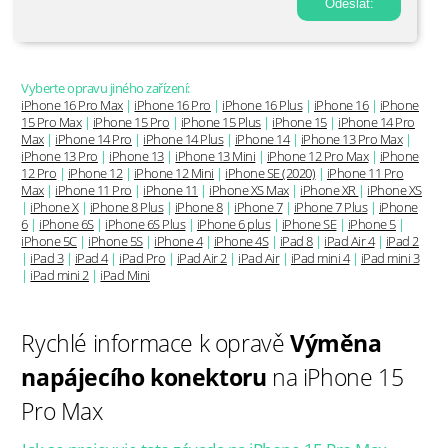
Vyberte opravu jiného zařízení:
iPhone 16 Pro Max
|
iPhone 16 Pro
|
iPhone 16 Plus
|
iPhone 16
|
iPhone
15 Pro Max
|
iPhone 15 Pro
|
iPhone 15 Plus
|
iPhone 15
|
iPhone 14 Pro
Max
|
iPhone 14 Pro
|
iPhone 14 Plus
|
iPhone 14
|
iPhone 13 Pro Max
|
iPhone 13 Pro
|
iPhone 13
|
iPhone 13 Mini
|
iPhone 12 Pro Max
|
iPhone
12 Pro
|
iPhone 12
|
iPhone 12 Mini
|
iPhone SE (2020)
|
iPhone 11 Pro
Max
|
iPhone 11 Pro
|
iPhone 11
|
iPhone XS Max
|
iPhone XR
|
iPhone XS
|
iPhone X
|
iPhone 8 Plus
|
iPhone 8
|
iPhone 7
|
iPhone 7 Plus
|
iPhone
6
|
iPhone 6S
|
iPhone 6S Plus
|
iPhone 6 plus
|
iPhone SE
|
iPhone 5
|
iPhone 5C
|
iPhone 5S
|
iPhone 4
|
iPhone 4S
|
iPad 8
|
iPad Air 4
|
iPad 2
|
iPad 3
|
iPad 4
|
iPad Pro
|
iPad Air 2
|
iPad Air
|
iPad mini 4
|
iPad mini 3
|
iPad mini 2
|
iPad Mini
Rychlé informace k opravě
Výměna
napájecího konektoru
na iPhone 15
Pro Max