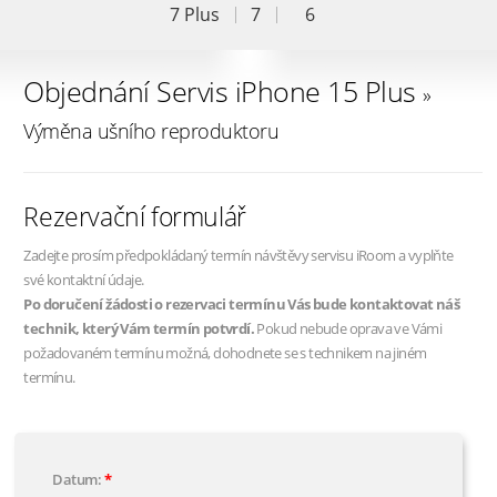
7 Plus
7
6
Objednání Servis iPhone 15 Plus
»
Výměna ušního reproduktoru
Rezervační formulář
Zadejte prosím předpokládaný termín návštěvy servisu iRoom a vyplňte
své kontaktní údaje.
Po doručení žádosti o rezervaci termínu Vás bude kontaktovat náš
technik, který Vám termín potvrdí.
Pokud nebude oprava ve Vámi
požadovaném termínu možná, dohodnete se s technikem na jiném
termínu.
Datum: