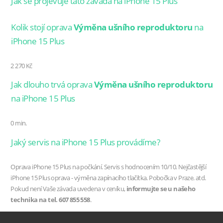
Jak se projevuje tato závada na iPhone 15 Plus
Kolik stojí oprava
Výměna ušního reproduktoru
na
iPhone 15 Plus
2 270 Kč
Jak dlouho trvá oprava
Výměna ušního reproduktoru
na iPhone 15 Plus
0 min.
Jaký servis na iPhone 15 Plus provádíme?
Oprava iPhone 15 Plus na počkání. Servis s hodnocením 10/10. Nejčastější
iPhone 15 Plus oprava - výměna zapínacího tlačítka. Pobočka v Praze. atd.
Pokud není Vaše závada uvedena v ceníku,
informujte se u našeho
technika na tel. 607 855 558
.