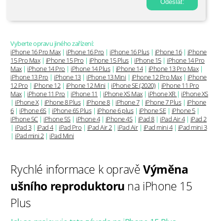
Vyberte opravu jiného zařízení:
iPhone 16 Pro Max
|
iPhone 16 Pro
|
iPhone 16 Plus
|
iPhone 16
|
iPhone
15 Pro Max
|
iPhone 15 Pro
|
iPhone 15 Plus
|
iPhone 15
|
iPhone 14 Pro
Max
|
iPhone 14 Pro
|
iPhone 14 Plus
|
iPhone 14
|
iPhone 13 Pro Max
|
iPhone 13 Pro
|
iPhone 13
|
iPhone 13 Mini
|
iPhone 12 Pro Max
|
iPhone
12 Pro
|
iPhone 12
|
iPhone 12 Mini
|
iPhone SE (2020)
|
iPhone 11 Pro
Max
|
iPhone 11 Pro
|
iPhone 11
|
iPhone XS Max
|
iPhone XR
|
iPhone XS
|
iPhone X
|
iPhone 8 Plus
|
iPhone 8
|
iPhone 7
|
iPhone 7 Plus
|
iPhone
6
|
iPhone 6S
|
iPhone 6S Plus
|
iPhone 6 plus
|
iPhone SE
|
iPhone 5
|
iPhone 5C
|
iPhone 5S
|
iPhone 4
|
iPhone 4S
|
iPad 8
|
iPad Air 4
|
iPad 2
|
iPad 3
|
iPad 4
|
iPad Pro
|
iPad Air 2
|
iPad Air
|
iPad mini 4
|
iPad mini 3
|
iPad mini 2
|
iPad Mini
Rychlé informace k opravě
Výměna
ušního reproduktoru
na iPhone 15
Plus