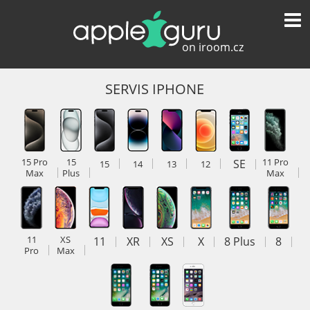
SERVIS IPHONE
15 Pro
15
SE
11 Pro
15
14
13
12
Max
Plus
Max
11
XS
11
XR
XS
X
8 Plus
8
Pro
Max