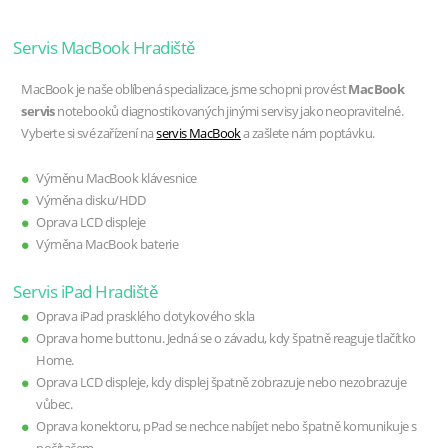
Servis MacBook Hradiště
MacBook je naše oblíbená specializace, jsme schopni provést
MacBook
servis
notebooků diagnostikovaných jinými servisy jako neopravitelné.
Vyberte si své zařízení na
servis MacBook
a zašlete nám poptávku.
Výměnu MacBook klávesnice
Výměna disku/HDD
Oprava LCD displeje
Výměna MacBook baterie
Servis iPad Hradiště
Oprava iPad prasklého dotykového skla
Oprava home buttonu. Jedná se o závadu, kdy špatně reaguje tlačítko
Home.
Oprava LCD displeje, kdy displej špatně zobrazuje nebo nezobrazuje
vůbec.
Oprava konektoru, pPad se nechce nabíjet nebo špatně komunikuje s