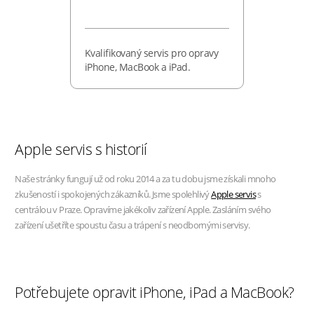
Kvalifikovaný servis pro opravy
iPhone, MacBook a iPad.
Apple servis s historií
Naše stránky fungují už od roku 2014 a za tu dobu jsme získali mnoho
zkušeností i spokojených zákazníků. Jsme spolehlivý
Apple servis
s
centrálou v Praze. Opravíme jakékoliv zařízení Apple. Zasláním svého
zařízení ušetříte spoustu času a trápení s neodbornými servisy.
Potřebujete opravit iPhone, iPad a MacBook?