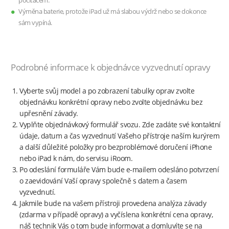
počítačem.
Výměna baterie, protože iPad už má slabou výdrž nebo se dokonce
sám vypíná.
Podrobné informace k objednávce vyzvednutí opravy
Vyberte svůj model a po zobrazení tabulky oprav zvolte
objednávku konkrétní opravy nebo zvolte objednávku bez
upřesnění závady.
Vyplňte objednávkový formulář svozu. Zde zadáte své kontaktní
údaje, datum a čas vyzvednutí Vašeho přístroje naším kurýrem
a další důležité položky pro bezproblémové doručení iPhone
nebo iPad k nám, do servisu iRoom.
Po odeslání formuláře Vám bude e-mailem odesláno potvrzení
o zaevidování Vaší opravy společně s datem a časem
vyzvednutí.
Jakmile bude na vašem přístroji provedena analýza závady
(zdarma v případě opravy) a vyčíslena konkrétní cena opravy,
náš technik Vás o tom bude informovat a domluvíte se na