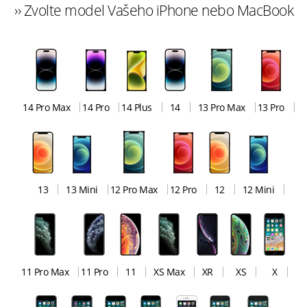
›› Zvolte model Vašeho iPhone nebo MacBook
14 Pro Max
14 Pro
14 Plus
14
13 Pro Max
13 Pro
13
13 Mini
12 Pro Max
12 Pro
12
12 Mini
11 Pro Max
11 Pro
11
XS Max
XR
XS
X