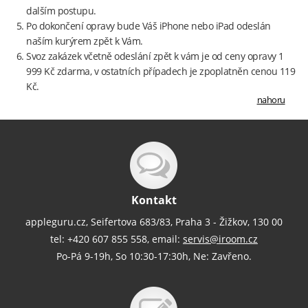
dalším postupu.
Po dokončení opravy bude Váš iPhone nebo iPad odeslán
naším kurýrem zpět k Vám.
Svoz zakázek včetně odeslání zpět k vám je od ceny opravy 1
999 Kč zdarma, v ostatních případech je zpoplatněn cenou 119
Kč.
nahoru
Kontakt
appleguru.cz, Seifertova 683/83, Praha 3 - Žižkov, 130 00
tel: +420 607 855 558, email:
servis@iroom.cz
Po-Pá 9-19h, So 10:30-17:30h, Ne: Zavřeno.