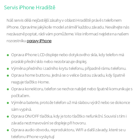
Servis iPhone Hradiště
Náš servis dělá nejčastější zásahy v oblasti Hradiště právě s telefonem
iPhone. Opravíme jakýkoliv model a téměř každou závadu. Neváhejte nás
nezávazně poptat, rádi vám pomůžeme. Více informací nejdete na našem
rozcestníku
opravy iPhone
.
Oprava iPhone LCD displeje nebo dotykového skla, kdy telefon má
prasklé přední sklo nebo nezobrazuje displej.
Výměna předního i zadního krytu telefonu, případně rámu telefonu.
Oprava home buttonu. Jedná se o velice častou závadu, kdy špatně
reaguje tlačítko Home.
Oprava konektoru, telefon se nechce nabíjet nebo špatně komunikuje s
počítačem.
Výměna baterie, protože telefon už má slabou výdrž nebo se dokonce
sám vypíná.
Oprava ON/OFF tlačítka, kdy je toto tlačítko nefunkční. Souvisí s tím i
závada neztmavování se displeje při hovoru.
Oprava audio obvodu, reproduktoru, WIFI a další závady, které se u
telefonu iPhone vyskytují