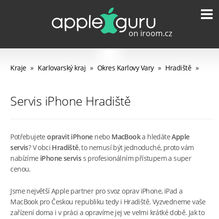
Kraje
»
Karlovarský kraj
»
Okres Karlovy Vary
»
Hradiště
»
Servis iPhone Hradiště
Potřebujete
opravit iPhone
nebo
MacBook
a hledáte
Apple
servis
? V obci
Hradiště
, to nemusí být jednoduché, proto vám
nabízíme
iPhone servis
s profesionálním přístupem a super
cenou.
Jsme největší Apple partner pro svoz oprav iPhone, iPad a
MacBook pro Českou republiku tedy i Hradiště. Vyzvedneme vaše
zařízení doma i v práci a opravíme jej ve velmi krátké době. Jak to