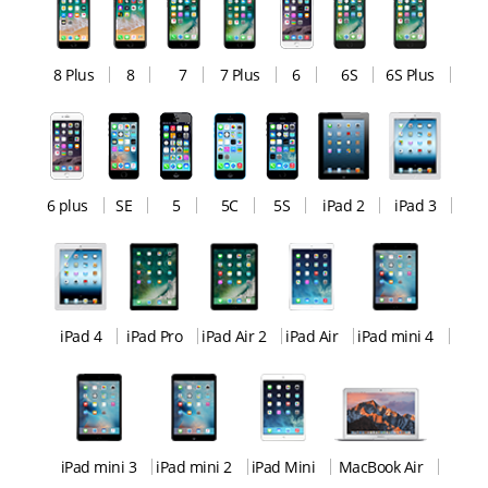
8 Plus
8
7
7 Plus
6
6S
6S Plus
6 plus
SE
5
5C
5S
iPad 2
iPad 3
iPad 4
iPad Pro
iPad Air 2
iPad Air
iPad mini 4
iPad mini 3
iPad mini 2
iPad Mini
MacBook Air