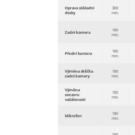
Oprava základní
300
desky
min.
180
Zadní kamera
min.
180
Přední kamera
min.
Výměna sklíčka
180
zadní kamery
min.
Výměna
180
senzoru
min.
vzdálenosti
180
Mikrofon
min.
180