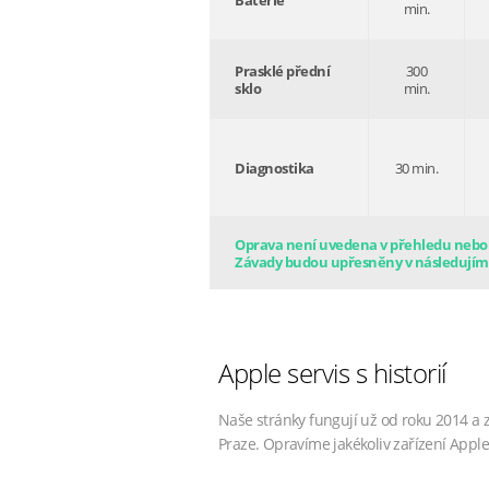
Baterie
min.
Prasklé přední
300
sklo
min.
Diagnostika
30 min.
Oprava není uvedena v přehledu nebo s
Závady budou upřesněny v následujím
Apple servis s historií
Naše stránky fungují už od roku 2014 a 
Praze. Opravíme jakékoliv zařízení Apple