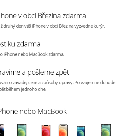
hone v obci Březina zdarma
ž druhý den váš iPhone v obci Březina vyzvedne kurýr.
stiku zdarma
ho iPhone nebo MacBook zdarma.
ravíme a pošleme zpět
ován o závadě, ceně a způsoby opravy. Po vzájemné dohodě
pět během jednoho dne.
 iPhone nebo MacBook