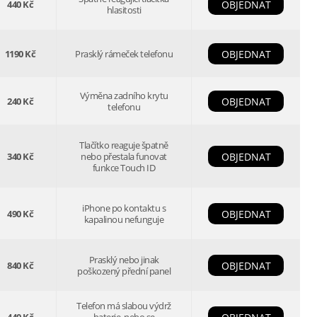
440 Kč
OBJEDNAT
hlasitosti
1190 Kč
Prasklý rámeček telefonu
OBJEDNAT
Výměna zadního krytu
240 Kč
OBJEDNAT
telefonu
Tlačítko reaguje špatně
340 Kč
nebo přestala funovat
OBJEDNAT
funkce Touch ID
iPhone po kontaktu s
490 Kč
OBJEDNAT
kapalinou nefunguje
Prasklý nebo jinak
840 Kč
OBJEDNAT
poškozený přední panel
Telefon má slabou výdrž