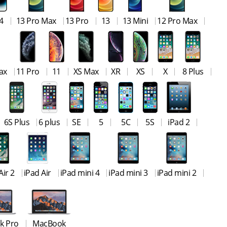
4
13 Pro Max
13 Pro
13
13 Mini
12 Pro Max
ax
11 Pro
11
XS Max
XR
XS
X
8 Plus
6S Plus
6 plus
SE
5
5C
5S
iPad 2
Air 2
iPad Air
iPad mini 4
iPad mini 3
iPad mini 2
k Pro
MacBook