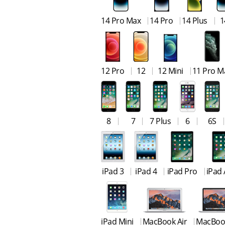
14 Pro Max
14 Pro
14 Plus
1
12 Pro
12
12 Mini
11 Pro M
8
7
7 Plus
6
6S
iPad 3
iPad 4
iPad Pro
iPad 
iPad Mini
MacBook Air
MacBoo