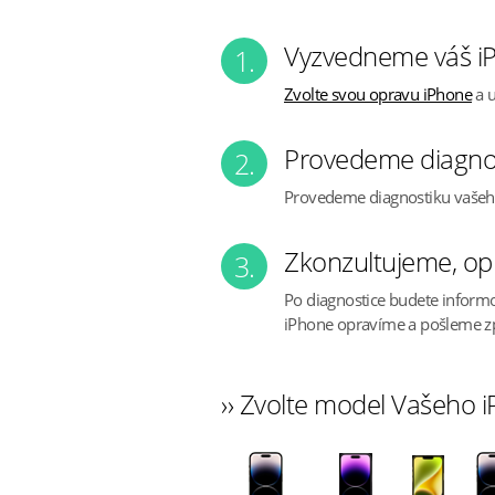
Vyzvedneme váš iP
1.
Zvolte svou opravu iPhone
a u
Provedeme diagno
2.
Provedeme diagnostiku vaše
Zkonzultujeme, op
3.
Po diagnostice budete inform
iPhone opravíme a pošleme z
›› Zvolte model Vašeho