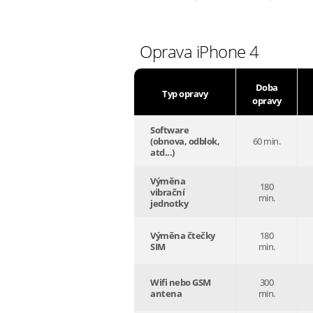
Oprava iPhone 4
Doba
Typ opravy
opravy
Software
(obnova, odblok,
60 min.
atd...)
Výměna
180
vibrační
min.
jednotky
Výměna čtečky
180
SIM
min.
Wifi nebo GSM
300
antena
min.