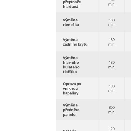
přepínače
min.
hlasitosti
Výměna
180
rámečku
min.
Výměna
180
zadního krytu
min.
Výměna
hlavního
180
kulatého
min.
tlačítka
Oprava po
180
vniknutí
min.
kapaliny
Výměna
300
předního
min.
panelu
120