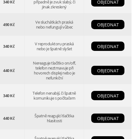
340 Kč
případně je zvuk slabý, či
OBJEDNAT
jinak zkreslený
Ve sluchátkách praská
490 Kč
OBJEDNAT
nebo nefungují vůbec
V reproduktoru praská
340 Kč
OBJEDNAT
nebo je špatně slyšet
Nereaguje tlačítko on/off,
telefon neztmavuje při
440 Kč
OBJEDNAT
hovorech displej nebo je
nefunkční
Telefon nenabijí, či špatně
340 Kč
OBJEDNAT
komunikuje s počítačem
Špatně reagující tlačítka
440 Kč
OBJEDNAT
hlasitosti
Špatně reagující tlačítka