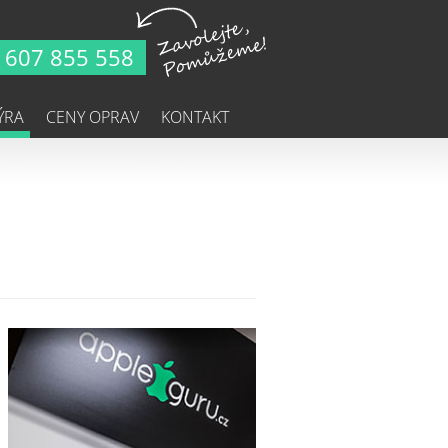
607 855 558
ÝRA
CENY OPRAV
KONTAKT