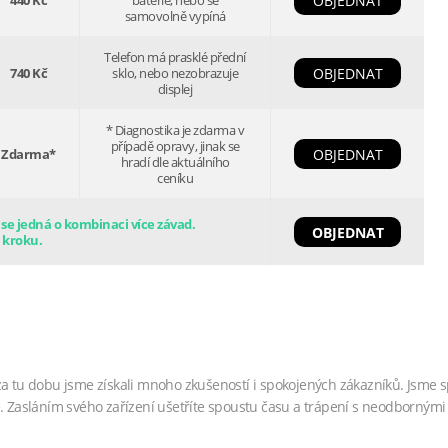
440 Kč
baterie, nebo se
OBJEDNAT
samovolně vypíná
Telefon má prasklé přední
740 Kč
sklo, nebo nezobrazuje
OBJEDNAT
displej
* Diagnostika je zdarma v
případě opravy, jinak se
Zdarma*
OBJEDNAT
hradí dle aktuálního
ceníku
e jedná o kombinaci více závad.
OBJEDNAT
 kroku.
za tu dobu jsme získali mnoho zkušeností i spokojených zákazníků. Jsme s
. Zasláním svého zařízení ušetříte spoustu času a trápení s neodbornými 