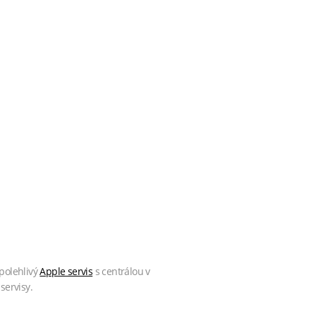
polehlivý
Apple servis
s centrálou v
servisy.