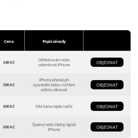
Cena
Popis závady
Odblokování nebo
240 Kč
OBJEDNAT
odemknutí iPhone
iPhone přestal při
590 Kč
vyzvánění nebo v tichém
OBJEDNAT
režimu vibrovat
690 Kč
SIM karta nejde načíst
OBJEDNAT
Špatný nebo žádný signál
690 Kč
OBJEDNAT
iPhone