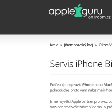
Kraje
»
Jihomoravský kraj
»
Okres V
Servis iPhone B
Potřebujete
opravit iPhone
nebo
Mac
jednoduché, proto vám nabízíme
iPhon
Jsme největší Apple partner pro svoz o
Vyzvedneme vaše zařízení doma i v práci