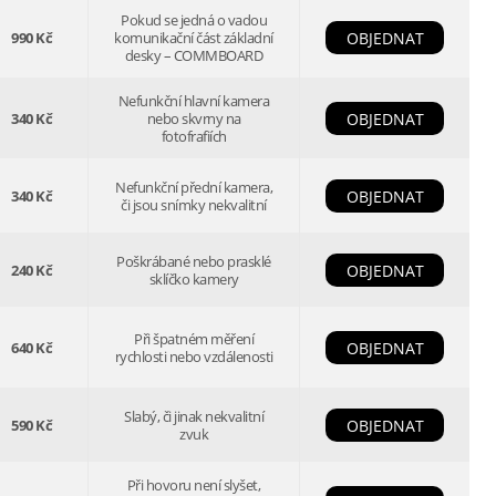
Pokud se jedná o vadou
990 Kč
komunikační část základní
OBJEDNAT
desky – COMMBOARD
Nefunkční hlavní kamera
340 Kč
nebo skvrny na
OBJEDNAT
fotofrafiích
Nefunkční přední kamera,
340 Kč
OBJEDNAT
či jsou snímky nekvalitní
Poškrábané nebo prasklé
240 Kč
OBJEDNAT
sklíčko kamery
Při špatném měření
640 Kč
OBJEDNAT
rychlosti nebo vzdálenosti
Slabý, či jinak nekvalitní
590 Kč
OBJEDNAT
zvuk
Při hovoru není slyšet,