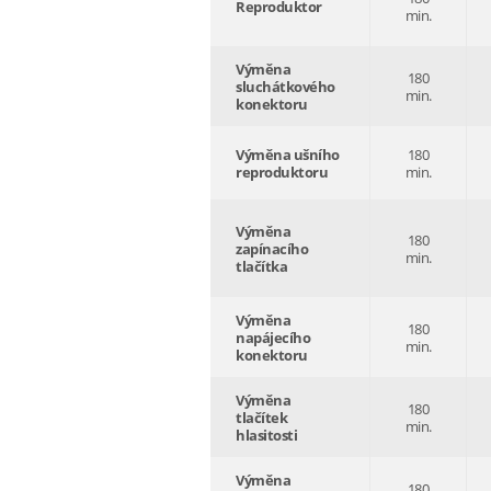
Reproduktor
min.
Výměna
180
sluchátkového
min.
konektoru
Výměna ušního
180
reproduktoru
min.
Výměna
180
zapínacího
min.
tlačítka
Výměna
180
napájecího
min.
konektoru
Výměna
180
tlačítek
min.
hlasitosti
Výměna
180