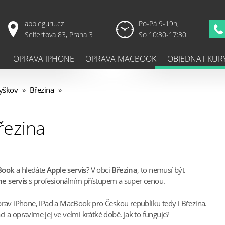
appleguru.cz
Po-Pá 9-19h,
Seifertova 83, Praha 3
So 10:30-17:30
OPRAVA IPHONE
OPRAVA MACBOOK
OBJEDNAT KUR
yškov
»
Březina
»
řezina
Book
a hledáte
Apple servis
? V obci
Březina
, to nemusí být
e servis
s profesionálním přístupem a super cenou.
prav iPhone, iPad a MacBook pro Českou republiku tedy i Březina.
 a opravíme jej ve velmi krátké době. Jak to funguje?